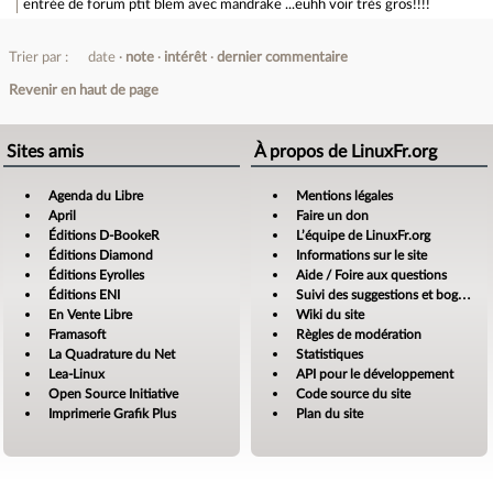
entrée de forum
ptit blem avec mandrake ...euhh voir très gros!!!!
Trier par :
date
note
intérêt
dernier commentaire
Revenir en haut de page
Sites amis
À propos de LinuxFr.org
Agenda du Libre
Mentions légales
April
Faire un don
Éditions D-BookeR
L’équipe de LinuxFr.org
Éditions Diamond
Informations sur le site
Éditions Eyrolles
Aide / Foire aux questions
Éditions ENI
Suivi des suggestions et bogues
En Vente Libre
Wiki du site
Framasoft
Règles de modération
La Quadrature du Net
Statistiques
Lea-Linux
API pour le développement
Open Source Initiative
Code source du site
Imprimerie Grafik Plus
Plan du site