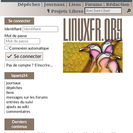
Dépêches
Journaux
Liens
Forums
Rédaction
🎙️ Projets Libres
Se connecter
Identifiant
Mot de passe
Connexion automatique
Pas de compte ? S’inscrire…
lapasta34
journaux
dépêches
liens
messages sur les forums
entrées du suivi
ajouts au wiki
commentaires
Derniers
contenus