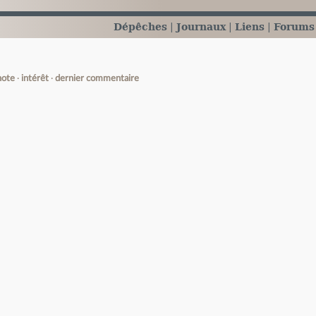
Dépêches
Journaux
Liens
Forums
note
intérêt
dernier commentaire
e