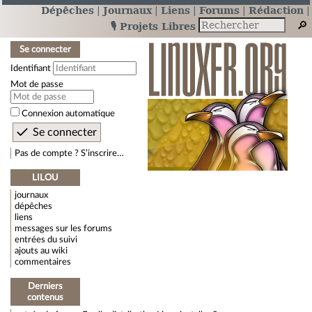
Dépêches
Journaux
Liens
Forums
Rédaction
🎙️ Projets Libres
Se connecter
Identifiant
Mot de passe
Connexion automatique
Pas de compte ? S’inscrire…
LILOU
journaux
dépêches
liens
messages sur les forums
entrées du suivi
ajouts au wiki
commentaires
Derniers
contenus