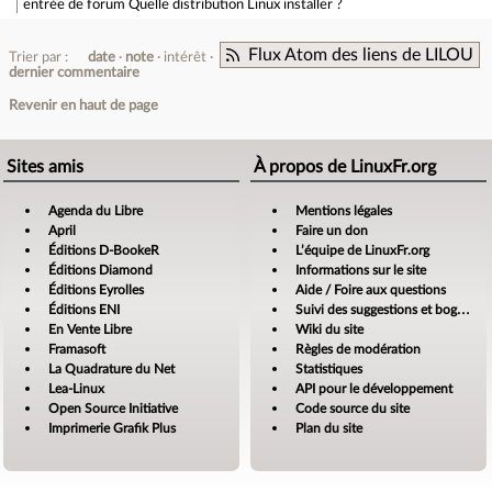
entrée de forum
Quelle distribution Linux installer ?
Flux Atom des liens de LILOU
Trier par :
date
note
intérêt
dernier commentaire
Revenir en haut de page
Sites amis
À propos de LinuxFr.org
Agenda du Libre
Mentions légales
April
Faire un don
Éditions D-BookeR
L’équipe de LinuxFr.org
Éditions Diamond
Informations sur le site
Éditions Eyrolles
Aide / Foire aux questions
Éditions ENI
Suivi des suggestions et bogues
En Vente Libre
Wiki du site
Framasoft
Règles de modération
La Quadrature du Net
Statistiques
Lea-Linux
API pour le développement
Open Source Initiative
Code source du site
Imprimerie Grafik Plus
Plan du site