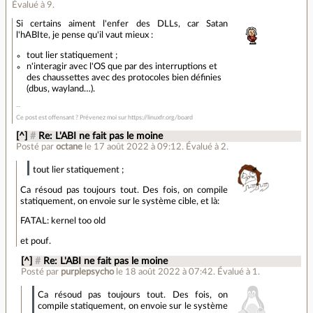
Évalué à
9
.
Si certains aiment l'enfer des DLLs, car Satan
l'hABIte, je pense qu'il vaut mieux :
tout lier statiquement ;
n'interagir avec l'OS que par des interruptions et
des chaussettes avec des protocoles bien définies
(dbus, wayland…).
Ce post est offensant ? Prévenez moi sur https://linuxfr.org/board
[^]
#
Re: L'ABI ne fait pas le moine
Posté par
octane
le 17 août 2022 à 09:12
.
Évalué à
2
.
tout lier statiquement ;
Ca résoud pas toujours tout. Des fois, on compile
statiquement, on envoie sur le système cible, et là:
FATAL: kernel too old
et pouf.
[^]
#
Re: L'ABI ne fait pas le moine
Posté par
purplepsycho
le 18 août 2022 à 07:42
.
Évalué à
1
.
Ca résoud pas toujours tout. Des fois, on
compile statiquement, on envoie sur le système