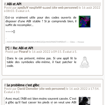
#
ABi et API
Posté par
ǝpɐןƃu∀ nǝıɥʇʇɐW-ǝɹɹǝıԀ
(
site web personnel
)
le 16 août 2022
à 08:03
.
Évalué à
4
.
Est-ce vraiment utile pour des codes ouverts de
disposer d’une ABI stable ? Si je comprends bien, il
suffit de recompiler…
——->[]
« IRAFURORBREVISESTANIMUMREGEQUINISIPARETIMPERAT » — Odes — Horace
[^]
#
Re: ABi et API
Posté par
Pinaraf
le 16 août 2022 à 09:15
.
Évalué à
5
.
Dans le cas présent, même pas. Si une appli lit la
table des symboles elle-même, il faut patcher le
code.
#
Le problème c'est glibc
Posté par
David Demelier
(
site web personnel
)
le 16 août 2022 à 17:54
.
Évalué à
10
.
Avec musl, l'ABI est bien moins souvent cassée. C'est
à glibc qu'il faut casser les pieds si on veut une ABI