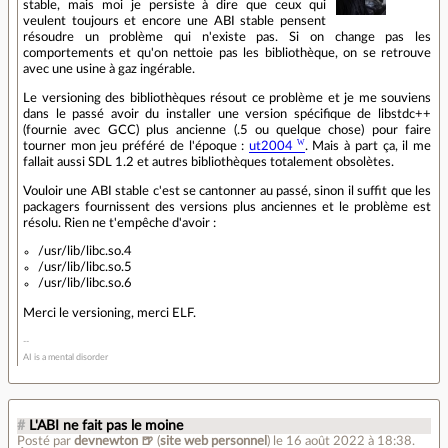
stable, mais moi je persiste à dire que ceux qui
veulent toujours et encore une ABI stable pensent
résoudre un problème qui n'existe pas. Si on change pas les
comportements et qu'on nettoie pas les bibliothèque, on se retrouve
avec une usine à gaz ingérable.
Le versioning des bibliothèques résout ce problème et je me souviens
dans le passé avoir du installer une version spécifique de libstdc++
(fournie avec GCC) plus ancienne (.5 ou quelque chose) pour faire
tourner mon jeu préféré de l'époque :
ut2004
. Mais à part ça, il me
fallait aussi SDL 1.2 et autres bibliothèques totalement obsolètes.
Vouloir une ABI stable c'est se cantonner au passé, sinon il suffit que les
packagers fournissent des versions plus anciennes et le problème est
résolu. Rien ne t'empêche d'avoir :
/usr/lib/libc.so.4
/usr/lib/libc.so.5
/usr/lib/libc.so.6
Merci le versioning, merci ELF.
AI is a mental disorder
#
L'ABI ne fait pas le moine
Posté par
devnewton 🍺
(
site web personnel
)
le 16 août 2022 à 18:38
.