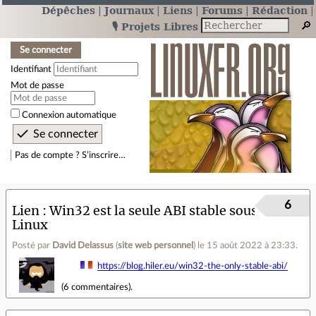
Dépêches
Journaux
Liens
Forums
Rédaction
🎙️ Projets Libres
Se connecter
Identifiant
Mot de passe
Connexion automatique
Pas de compte ? S’inscrire…
6
Lien
Win32 est la seule ABI stable sous
Linux
Posté par
David Delassus
(
site web personnel
)
le 15 août 2022 à 23:33
.
https://blog.hiler.eu/win32-the-only-stable-abi/
(
6 commentaires
).