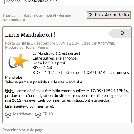
dépêche
Linux Mandrake 6.1 !
Flux Atom de lio
Trier par :
date
note
intérêt
dernier
commentaire
0
Linux Mandrake 6.1 !
Posté par
lio
le 17 septembre 1999 à 21:34
.
Édité par
Anonyme
.
Modéré par
Fabien Penso
.
La Mandrake 6.1 est sortie !
Entre autres, elle annonce :
Kernel 2.2.13 pre4
XFree 3.3.5
KDE 1.1.2 Et Gnome 1.0.4/1.0.14 customisés
Mandrake
Téléchargement possible sur le site Mandrake.
NdM
. : cette dépêche a été initialement publiée le 17/09/1999 à 19h34,
perdue lors d'une migration du site, retrouvée et remise en ligne le 1er
mai 2012 (les éventuels commentaires initiaux ont été perdus).
Lire la suite
(
0 commentaire
).
Markdown
EPUB
Revenir en haut de page