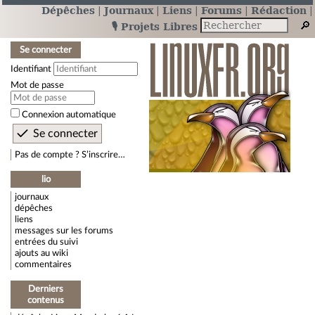
Dépêches
Journaux
Liens
Forums
Rédaction
🎙️ Projets Libres
Se connecter
Identifiant
Mot de passe
Connexion automatique
Pas de compte ? S’inscrire…
lio
journaux
dépêches
liens
messages sur les forums
entrées du suivi
ajouts au wiki
commentaires
Derniers
contenus