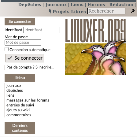
Dépêches
Journaux
Liens
Forums
Rédaction
🎙️ Projets Libres
Se connecter
Identifiant
Mot de passe
Connexion automatique
Pas de compte ? S’inscrire…
litksu
journaux
dépêches
liens
messages sur les forums
entrées du suivi
ajouts au wiki
commentaires
Derniers
contenus