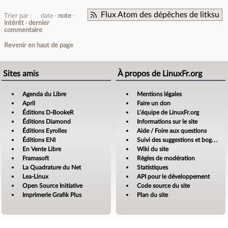
Flux Atom des dépêches de litksu
Trier par :
date
note
intérêt
dernier
commentaire
Revenir en haut de page
Sites amis
À propos de LinuxFr.org
Agenda du Libre
Mentions légales
April
Faire un don
Éditions D-BookeR
L’équipe de LinuxFr.org
Éditions Diamond
Informations sur le site
Éditions Eyrolles
Aide / Foire aux questions
Éditions ENI
Suivi des suggestions et bogues
En Vente Libre
Wiki du site
Framasoft
Règles de modération
La Quadrature du Net
Statistiques
Lea-Linux
API pour le développement
Open Source Initiative
Code source du site
Imprimerie Grafik Plus
Plan du site