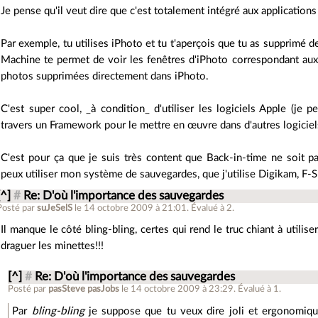
Je pense qu'il veut dire que c'est totalement intégré aux applications
Par exemple, tu utilises iPhoto et tu t'aperçois que tu as supprimé d
Machine te permet de voir les fenêtres d'iPhoto correspondant aux
photos supprimées directement dans iPhoto.
C'est super cool, _à condition_ d'utiliser les logiciels Apple (je 
travers un Framework pour le mettre en œuvre dans d'autres logiciel
C'est pour ça que je suis très content que Back-in-time ne soit p
peux utiliser mon système de sauvegardes, que j'utilise Digikam, F-
[^]
#
Re: D'où l'importance des sauvegardes
Posté par
suJeSelS
le 14 octobre 2009 à 21:01
.
Évalué à
2
.
Il manque le côté bling-bling, certes qui rend le truc chiant à utilis
draguer les minettes!!!
[^]
#
Re: D'où l'importance des sauvegardes
Posté par
pasSteve pasJobs
le 14 octobre 2009 à 23:29
.
Évalué à
1
.
Par
bling-bling
je suppose que tu veux dire joli et ergonomiqu