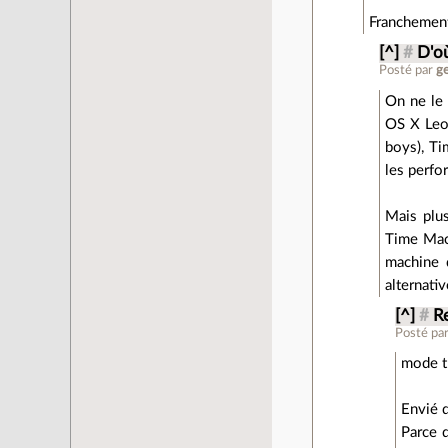
Franchement, 
[^]
#
D'o
Posté par
g
On ne le 
OS X Leop
boys), Ti
les perfo
Mais plus
Time Mach
machine q
alternati
[^]
#
R
Posté pa
mode tr
Envié 
Parce 