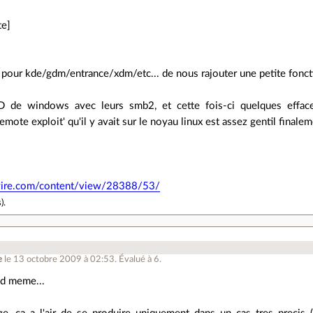
te]
 pour kde/gdm/entrance/xdm/etc... de nous rajouter une petite fonct
 de windows avec leurs smb2, et cette fois-ci quelques effac
emote exploit' qu'il y avait sur le noyau linux est assez gentil finale
wire.com/content/view/28388/53/
s
).
e
le 13 octobre 2009 à 02:53
.
Évalué à
6
.
nd meme...