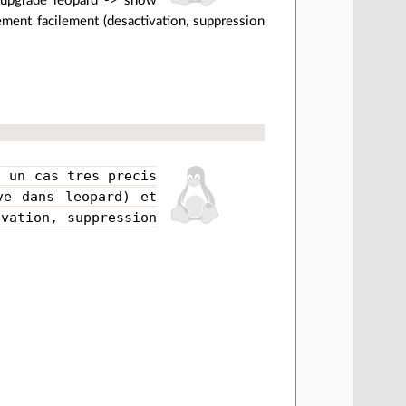
 (upgrade leopard -> snow
vement facilement (desactivation, suppression
s un cas tres precis
ve dans leopard) et
ivation, suppression