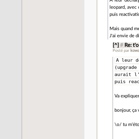
A leur dechar
leopard, avec 
puis reactivat
Mais quand m
J'ai envie de d
[^]
#
Re: t'o
Posté par
kowa
A leur d
(upgrade
aurait l
puis rea
Va expliquer
bonjour, ça 
\o/ tu m'éto