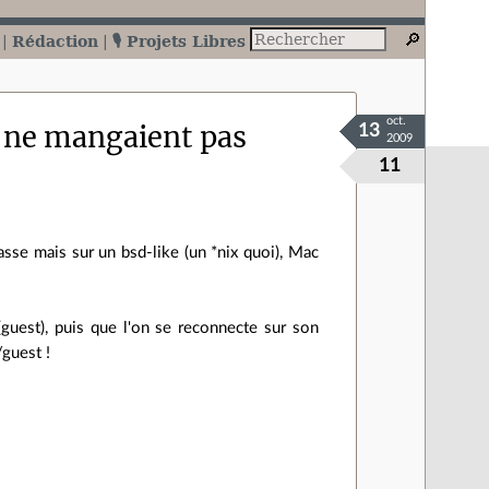
Rédaction
🎙️ Projets Libres
oct.
es ne mangaient pas
13
2009
11
asse mais sur un bsd-like (un *nix quoi), Mac
(guest), puis que l'on se reconnecte sur son
guest !