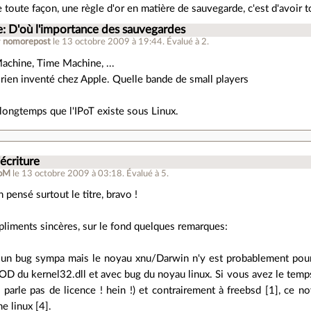
e toute façon, une règle d'or en matière de sauvegarde, c'est d'avoir
e: D'où l'importance des sauvegardes
r
nomorepost
le 13 octobre 2009 à 19:44
.
Évalué à
2
.
achine, Time Machine, ...
 rien inventé chez Apple. Quelle bande de small players
 longtemps que l'IPoT existe sous Linux.
'écriture
oM
le 13 octobre 2009 à 03:18
.
Évalué à
5
.
 pensé surtout le titre, bravo !
liments sincères, sur le fond quelques remarques:
st un bug sympa mais le noyau xnu/Darwin n'y est probablement pour
SOD du kernel32.dll et avec bug du noyau linux. Si vous avez le temps
e parle pas de licence ! hein !) et contrairement à freebsd [1], ce n
 linux [4].