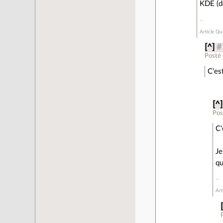
KDE (do
Article Qu
[^]
#
Posté
C'es
[^]
Pos
C'
Je
qu
Art