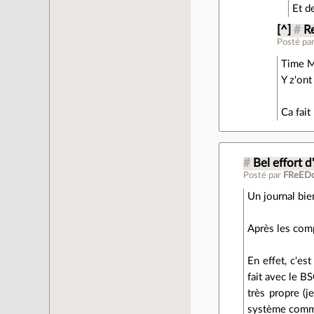
Et d
[^]
#
R
Posté pa
Time M
Y z'ont
Ca fait
#
Bel effort d
Posté par
FReED
Un journal bien
Après les comp
En effet, c'e
fait avec le B
très propre (j
système comme