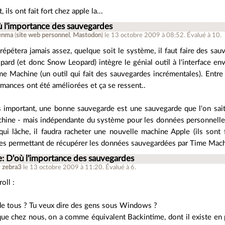
ils ont fait fort chez apple la...
ù l'importance des sauvegardes
enma
(
site web personnel
,
Mastodon
)
le 13 octobre 2009 à 08:52
.
Évalué à
10
.
répétera jamais assez, quelque soit le système, il faut faire des sa
ard (et donc Snow Leopard) intègre le génial outil à l'interface env
me Machine (un outil qui fait des sauvegardes incrémentales). Entr
rmances ont été améliorées et ça se ressent..
 important, une bonne sauvegarde est une sauvegarde que l'on sait r
ine - mais indépendante du système pour les données personnelles. O
ui lâche, il faudra racheter une nouvelle machine Apple (ils sont 
ves permettant de récupérer les données sauvegardées par Time Mach
e: D'où l'importance des sauvegardes
r
zebra3
le 13 octobre 2009 à 11:20
.
Évalué à
6
.
oll :
de tous ? Tu veux dire des gens sous Windows ?
que chez nous, on a comme équivalent Backintime, dont il existe e