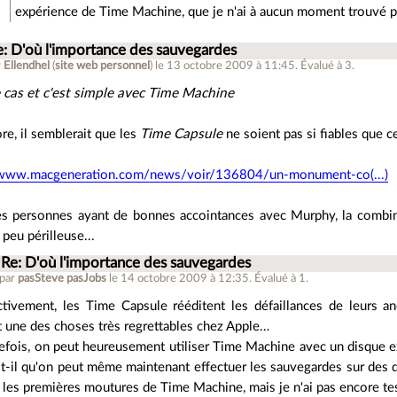
expérience de Time Machine, que je n'ai à aucun moment trouvé pén
e: D'où l'importance des sauvegardes
r
Ellendhel
(
site web personnel
)
le 13 octobre 2009 à 11:45
.
Évalué à
3
.
le cas et c'est simple avec Time Machine
re, il semblerait que les
Time Capsule
ne soient pas si fiables que ce
/www.macgeneration.com/news/voir/136804/un-monument-co(...)
es personnes ayant de bonnes accointances avec Murphy, la combi
 peu périlleuse...
Re: D'où l'importance des sauvegardes
 par
pasSteve pasJobs
le 14 octobre 2009 à 12:35
.
Évalué à
1
.
ctivement, les Time Capsule rééditent les défaillances de leurs an
t une des choses très regrettables chez Apple…
efois, on peut heureusement utiliser Time Machine avec un disque e
it-il qu'on peut même maintenant effectuer les sauvegardes sur des d
 les premières moutures de Time Machine, mais je n'ai pas encore te