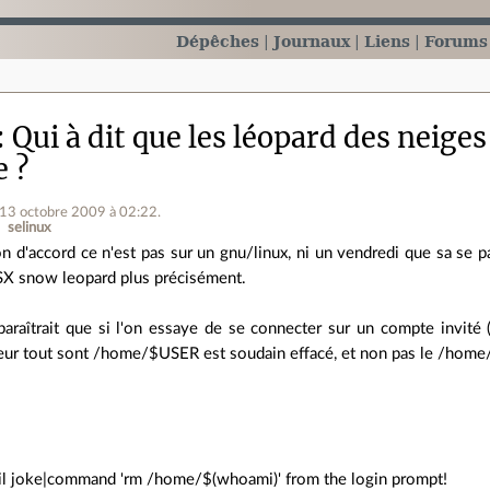
Dépêches
Journaux
Liens
Forums
Qui à dit que les léopard des neig
 ?
 13 octobre 2009 à 02:22
.
selinux
n d'accord ce n'est pas sur un gnu/linux, ni un vendredi que sa se p
X snow leopard plus précisément.
 paraîtrait que si l'on essaye de se connecter sur un compte invité 
teur tout sont /home/$USER est soudain effacé, et non pas le /home/
]
l joke|command 'rm /home/$(whoami)' from the login prompt!