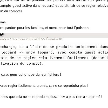
ge, ca a l'air de se produire uniquement dans un cas tres precis
compte guest active dans leopard) et aurait l'air de se regler relati
ion du compte).
eme.
ire: pardon pour les familles, et merci pour tout l'poisson.
h!!!
lsky
le 13 octobre 2009 à 03:55
.
Évalué à
10
.
echarge, ca a l'air de se produire uniquement dan
 leopard -> snow leopard, avec compte guest acti
'air de se regler relativement facilement (desact
ctivation du compte).
 ça au gens qui ont perdu leur fichiers !
va se regler facilement, promis, ça ne se reproduira plus !
nnes que cela ne se reproduira plus, il n'y a plus rien à supprimé !