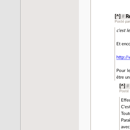
[^]
#
R
Posté pa
c'est 
Et enco
http:/
Pour l
être un
[^]
#
Posté
Effe
C'es
Tout
Para
avec