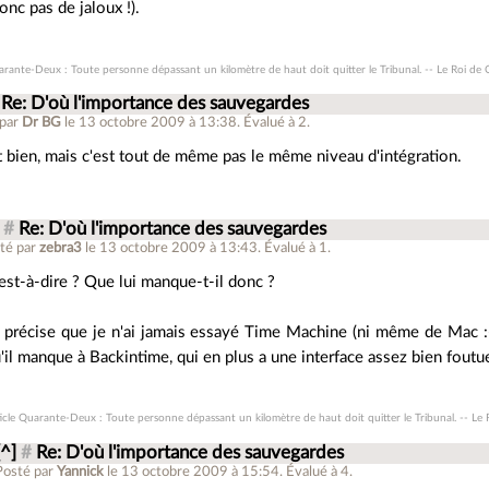
nc pas de jaloux !).
arante-Deux : Toute personne dépassant un kilomètre de haut doit quitter le Tribunal. -- Le Roi de
Re: D'où l'importance des sauvegardes
 par
Dr BG
le 13 octobre 2009 à 13:38
.
Évalué à
2
.
t bien, mais c'est tout de même pas le même niveau d'intégration.
#
Re: D'où l'importance des sauvegardes
té par
zebra3
le 13 octobre 2009 à 13:43
.
Évalué à
1
.
est-à-dire ? Que lui manque-t-il donc ?
 précise que je n'ai jamais essayé Time Machine (ni même de Mac :-)
'il manque à Backintime, qui en plus a une interface assez bien foutu
icle Quarante-Deux : Toute personne dépassant un kilomètre de haut doit quitter le Tribunal. -- Le
[^]
#
Re: D'où l'importance des sauvegardes
Posté par
Yannick
le 13 octobre 2009 à 15:54
.
Évalué à
4
.