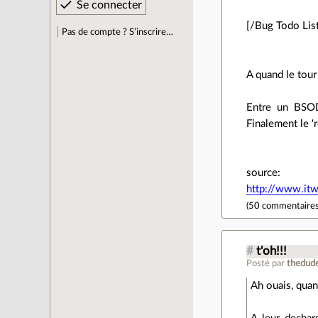
[/Bug Todo Lis
Pas de compte ? S’inscrire…
A quand le tour
Entre un BSOD
Finalement le 'r
source:
http://www.it
(
50 commentaire
#
t'oh!!!
Posté par
thedud
Ah ouais, qua