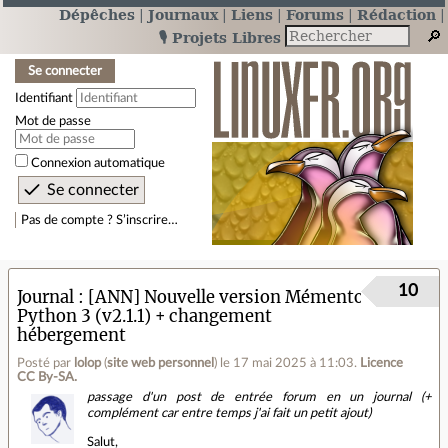
Dépêches
Journaux
Liens
Forums
Rédaction
🎙️ Projets Libres
Se connecter
Identifiant
Mot de passe
Connexion automatique
Pas de compte ? S’inscrire…
10
Journal
[ANN] Nouvelle version Mémento
Python 3 (v2.1.1) + changement
hébergement
Posté par
lolop
(
site web personnel
)
le 17 mai 2025 à 11:03
.
Licence
CC By‑SA.
passage d'un post de entrée forum en un journal (+
complément car entre temps j'ai fait un petit ajout)
Salut,