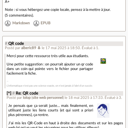
A+
Note : si vous hébergez une copie locale, pensez à la mettre à jour.
(
5 commentaires
).
Markdown
EPUB
#
QR code
Posté par
alberic89 🐧
le 17 mai 2025 à 18:50
.
Évalué à
1
.
Merci pour cette ressource très utile aux étudiants.
Une petite suggestion : on pourrait ajouter un qr code
dans un coin qui pointe vers le fichier pour partager
facilement la fiche.
L'informatique n'est pas une science exacte, on n'est jamais à l'abri d'un succès
[^]
#
Re: QR code
Posté par
lolop
(
site web personnel
)
le 18 mai 2025 à 17:33
.
Évalué à
3
.
Je pensais que ça serait juste… mais finalement, en
utilisant juste les liens courts (et qui sont a priori
plus pérennes), ça rentre.
J'ai mis les QR-Code en haut à droite des documents et sur les pages
web (qi qq'un veut les récupérer pour les utiliser ailleurs).