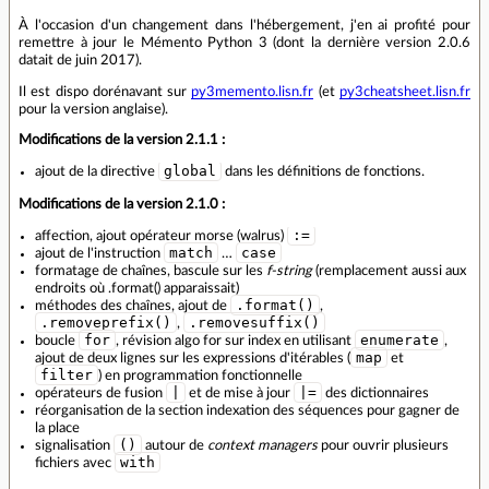
À l'occasion d'un changement dans l'hébergement, j'en ai profité pour
remettre à jour le Mémento Python 3 (dont la dernière version 2.0.6
datait de juin 2017).
Il est dispo dorénavant sur
py3memento.lisn.fr
(et
py3cheatsheet.lisn.fr
pour la version anglaise).
Modifications de la version 2.1.1 :
global
ajout de la directive
dans les définitions de fonctions.
Modifications de la version 2.1.0 :
:=
affection, ajout opérateur morse (walrus)
match
case
ajout de l'instruction
…
formatage de chaînes, bascule sur les
f-string
(remplacement aussi aux
endroits où .format() apparaissait)
.format()
méthodes des chaînes, ajout de
,
.removeprefix()
.removesuffix()
,
for
enumerate
boucle
, révision algo for sur index en utilisant
,
map
ajout de deux lignes sur les expressions d'itérables (
et
filter
) en programmation fonctionnelle
|
|=
opérateurs de fusion
et de mise à jour
des dictionnaires
réorganisation de la section indexation des séquences pour gagner de
la place
()
signalisation
autour de
context managers
pour ouvrir plusieurs
with
fichiers avec