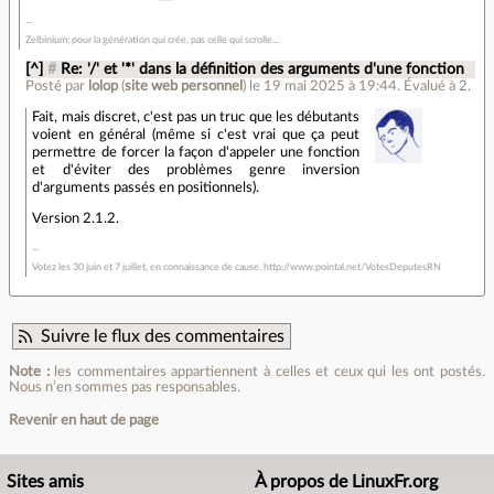
Zelbinium: pour la génération qui crée, pas celle qui scrolle…
[^]
#
Re: '/' et '*' dans la définition des arguments d'une fonction
Posté par
lolop
(
site web personnel
)
le 19 mai 2025 à 19:44
.
Évalué à
2
.
Fait, mais discret, c'est pas un truc que les débutants
voient en général (même si c'est vrai que ça peut
permettre de forcer la façon d'appeler une fonction
et d'éviter des problèmes genre inversion
d'arguments passés en positionnels).
Version 2.1.2.
Votez les 30 juin et 7 juillet, en connaissance de cause. http://www.pointal.net/VotesDeputesRN
Suivre le flux des commentaires
Note :
les commentaires appartiennent à celles et ceux qui les ont postés.
Nous n’en sommes pas responsables.
Revenir en haut de page
Sites amis
À propos de LinuxFr.org