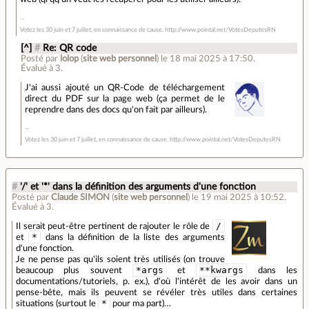
Votez les 30 juin et 7 juillet, en connaissance de cause. http://www.pointal.net/VotesDeputesRN
[^]
#
Re: QR code
Posté par
lolop
(
site web personnel
)
le 18 mai 2025 à 17:50
.
Évalué à
3
.
J'ai aussi ajouté un QR-Code de téléchargement
direct du PDF sur la page web (ça permet de le
reprendre dans des docs qu'on fait par ailleurs).
Votez les 30 juin et 7 juillet, en connaissance de cause. http://www.pointal.net/VotesDeputesRN
#
'/' et '*' dans la définition des arguments d'une fonction
Posté par
Claude SIMON
(
site web personnel
)
le 19 mai 2025 à 10:52
.
Évalué à
3
.
/
Il serait peut-être pertinent de rajouter le rôle de
*
et
dans la définition de la liste des arguments
d'une fonction.
Je ne pense pas qu'ils soient très utilisés (on trouve
*args
**kwargs
beaucoup plus souvent
et
dans les
documentations/tutoriels, p. ex.), d'où l'intérêt de les avoir dans un
pense-bête, mais ils peuvent se révéler très utiles dans certaines
*
situations (surtout le
pour ma part)…