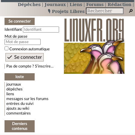
Dépêches
Journaux
Liens
Forums
Rédaction
🎙️ Projets Libres
Se connecter
Identifiant
Mot de passe
Connexion automatique
Pas de compte ? S’inscrire…
loste
journaux
dépêches
liens
messages sur les forums
entrées du suivi
ajouts au wiki
commentaires
Derniers
contenus