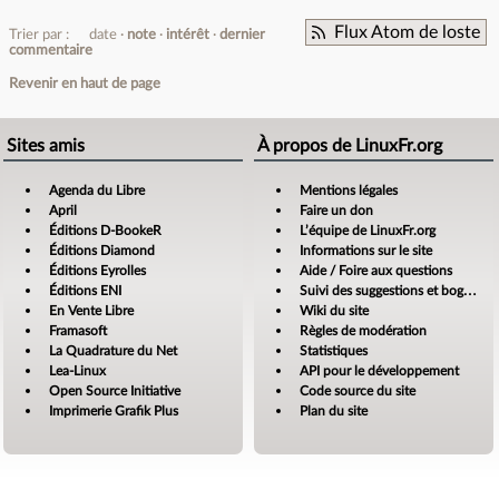
Flux Atom de loste
Trier par :
date
note
intérêt
dernier
commentaire
Revenir en haut de page
Sites amis
À propos de LinuxFr.org
Agenda du Libre
Mentions légales
April
Faire un don
Éditions D-BookeR
L’équipe de LinuxFr.org
Éditions Diamond
Informations sur le site
Éditions Eyrolles
Aide / Foire aux questions
Éditions ENI
Suivi des suggestions et bogues
En Vente Libre
Wiki du site
Framasoft
Règles de modération
La Quadrature du Net
Statistiques
Lea-Linux
API pour le développement
Open Source Initiative
Code source du site
Imprimerie Grafik Plus
Plan du site