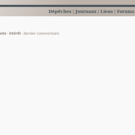
Dépêches
Journaux
Liens
Forums
note
intérêt
dernier commentaire
e