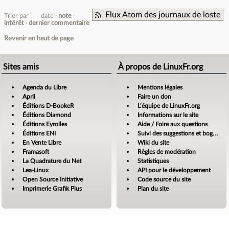
Flux Atom des journaux de loste
Trier par :
date
note
intérêt
dernier commentaire
Revenir en haut de page
Sites amis
À propos de LinuxFr.org
Agenda du Libre
Mentions légales
April
Faire un don
Éditions D-BookeR
L’équipe de LinuxFr.org
Éditions Diamond
Informations sur le site
Éditions Eyrolles
Aide / Foire aux questions
Éditions ENI
Suivi des suggestions et bogues
En Vente Libre
Wiki du site
Framasoft
Règles de modération
La Quadrature du Net
Statistiques
Lea-Linux
API pour le développement
Open Source Initiative
Code source du site
Imprimerie Grafik Plus
Plan du site