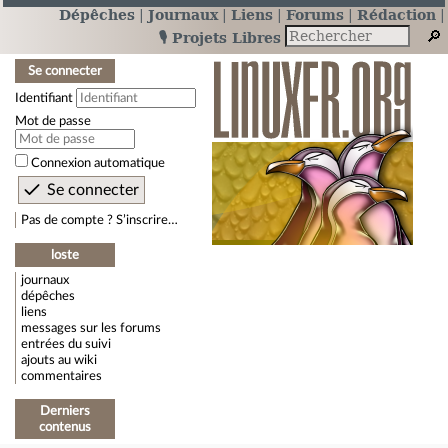
Dépêches
Journaux
Liens
Forums
Rédaction
🎙️ Projets Libres
Se connecter
Identifiant
Mot de passe
Connexion automatique
Pas de compte ? S’inscrire…
loste
journaux
dépêches
liens
messages sur les forums
entrées du suivi
ajouts au wiki
commentaires
Derniers
contenus