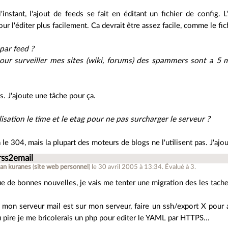
instant, l'ajout de feeds se fait en éditant un fichier de config. L'
ur l'éditer plus facilement. Ca devrait être assez facile, comme le fi
par feed ?
pour surveiller mes sites (wiki, forums) des spammers sont a 5 m
. J'ajoute une tâche pour ça.
lisation le time et le etag pour ne pas surcharger le serveur ?
jà le 304, mais la plupart des moteurs de blogs ne l'utilisent pas. J'aj
rss2email
uan kuranes
(
site web personnel
)
le 30 avril 2005 à 13:34
.
Évalué à
3
.
e de bonnes nouvelles, je vais me tenter une migration des les taches
 mon serveur mail est sur mon serveur, faire un ssh/export X pour 
au pire je me bricolerais un php pour editer le YAML par HTTPS...