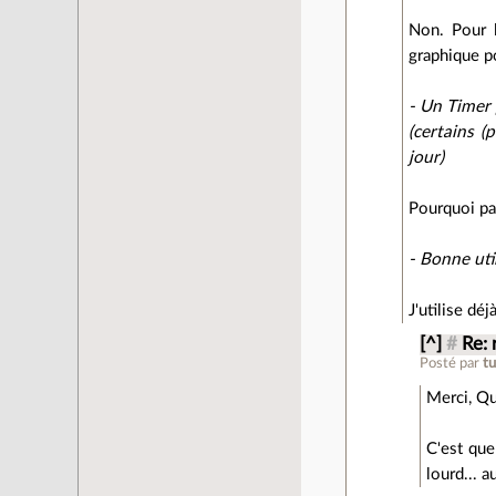
Non. Pour l'
graphique po
- Un Timer 
(certains (
jour)
Pourquoi pas
- Bonne uti
J'utilise dé
[^]
#
Re: 
Posté par
t
Merci, Qu
C'est que
lourd... 