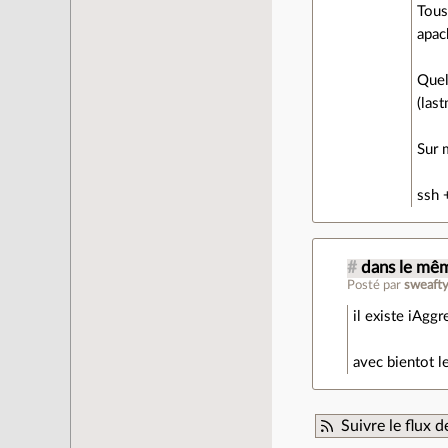
Tous
apac
Quel
(las
Sur 
ssh 
#
dans le mê
Posté par
sweaft
il existe iAgg
avec bientot l
Suivre le flux