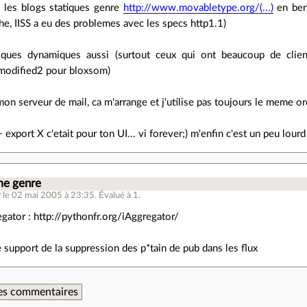
 les blogs statiques genre
http://www.movabletype.org/(...)
en bene
he, IISS a eu des problemes avec les specs http1.1)
ques dynamiques aussi (surtout ceux qui ont beaucoup de clien
tmodified2 pour bloxsom)
mon serveur de mail, ca m'arrange et j'utilise pas toujours le meme o
+ export X c'etait pour ton UI... vi forever;) m'enfin c'est un peu lou
me genre
y
le 02 mai 2005 à 23:35
.
Évalué à
1
.
regator : http://pythonfr.org/iAggregator/
e support de la suppression des p*tain de pub dans les flux
 des commentaires