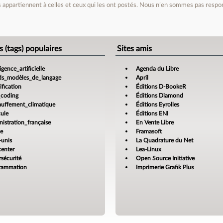
appartiennent à celles et ceux qui les ont postés. Nous n’en sommes pas respo
e
s (tags) populaires
Sites amis
ligence_artificielle
Agenda du Libre
ds_modèles_de_langage
April
fication
Éditions D-BookeR
_coding
Éditions Diamond
auffement_climatique
Éditions Eyrolles
cule
Éditions ENI
istration_française
En Vente Libre
ce
Framasoft
-unis
La Quadrature du Net
center
Lea-Linux
sécurité
Open Source Initiative
rammation
Imprimerie Grafik Plus