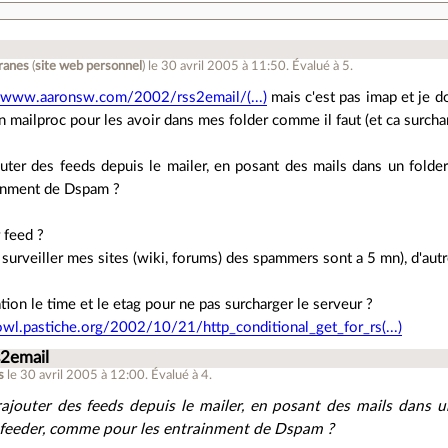
ranes
(
site web personnel
)
le 30 avril 2005 à 11:50
.
Évalué à
5
.
//www.aaronsw.com/2002/rss2email/(...)
mais c'est pas imap et je d
n mailproc pour les avoir dans mes folder comme il faut (et ca surcha
uter des feeds depuis le mailer, en posant des mails dans un folde
ainment de Dspam ?
 feed ?
 surveiller mes sites (wiki, forums) des spammers sont a 5 mn), d'autre
ation le time et le etag pour ne pas surcharger le serveur ?
bowl.pastiche.org/2002/10/21/http_conditional_get_for_rs(...)
s2email
s
le 30 avril 2005 à 12:00
.
Évalué à
4
.
ajouter des feeds depuis le mailer, en posant des mails dans u
e feeder, comme pour les entrainment de Dspam ?