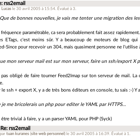
: rss2email
r
Lucas
le 30 avril 2005 à 15:54
.
Évalué à
3
.
 Que de bonnes nouvelles, je vais me tenter une migration des les 
 fréquence paramétrable, ca sera probablement fait assez rapidement
es ETags, c'est moins sûr. Y a beaucoup de moteurs de blog qui l
ed-Since pour recevoir un 304, mais quasiment personne ne l'utilise
que mon serveur mail est sur mon serveur, faire un ssh/export X p
s pas obligé de faire tourner Feed2Imap sur ton serveur de mail. L
e.
 le ssh + export X, y a de très bons éditeurs en console, tu sais :-) Y 
e je me bricolerais un php pour editer le YAML par HTTPS...
 être trivial à faire, y a un parser YAML pour PHP (Syck)
Re: rss2email
 par
tuan kuranes
(
site web personnel
)
le 30 avril 2005 à 16:39
.
Évalué à
1
.