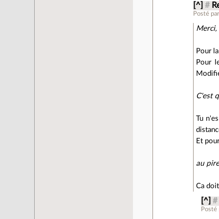
[^]
#
Re
Posté pa
Merci,
Pour la
Pour l
Modifi
C'est 
Tu n'e
distanc
Et pour
au pir
Ca doit
[^]
#
Posté