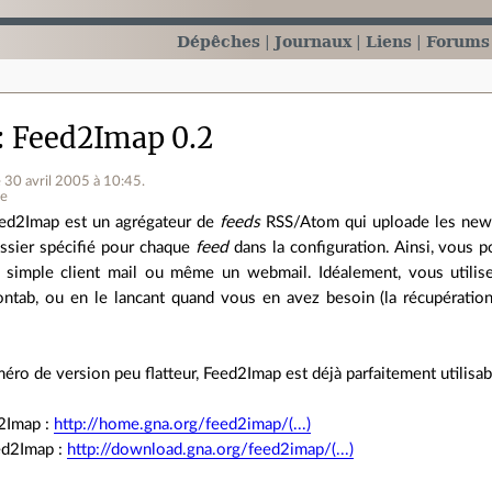
Dépêches
Journaux
Liens
Forums
Feed2Imap 0.2
e 30 avril 2005 à 10:45
.
ne
ed2Imap est un agrégateur de
feeds
RSS/Atom qui uploade les news
ssier spécifié pour chaque
feed
dans la configuration. Ainsi, vous p
 simple client mail ou même un webmail. Idéalement, vous utilis
ontab, ou en le lancant quand vous en avez besoin (la récupérati
ro de version peu flatteur, Feed2Imap est déjà parfaitement utilisable
d2Imap :
http://home.gna.org/feed2imap/(...)
ed2Imap :
http://download.gna.org/feed2imap/(...)
.