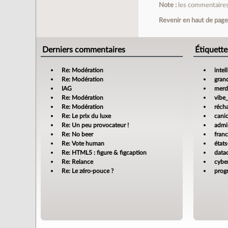
Note :
les commentaires 
Revenir en haut de pag
Derniers commentaires
Étiquette
Re: Modération
intel
Re: Modération
gran
IAG
merdi
Re: Modération
vibe
Re: Modération
réch
Re: Le prix du luxe
cani
Re: Un peu provocateur !
admin
Re: No beer
fran
Re: Vote human
états
Re: HTML5 : figure & figcaption
data
Re: Relance
cyber
Re: Le zéro-pouce ?
prog