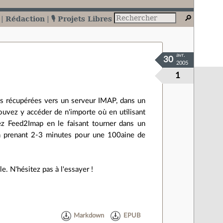
Rédaction
🎙️ Projets Libres
avr.
30
2005
1
 récupérées vers un serveur IMAP, dans un
ouvez y accéder de n'importe où en utilisant
ez Feed2Imap en le faisant tourner dans un
on prenant 2-3 minutes pour une 100aine de
. N'hésitez pas à l'essayer !
Markdown
EPUB