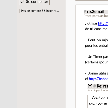
Pas de compte ? S’inscrire…
#
rss2email
Posté par
tuan ku
J'utilise
http:
de tri dans mo
- Peut-on rajo
pour les entr
- Un Timer par
(certains (pour
- Bonne utilis
cf
http://fish
[^]
#
Re: rs
Posté par
Luca
- Peut-on r
cron par l