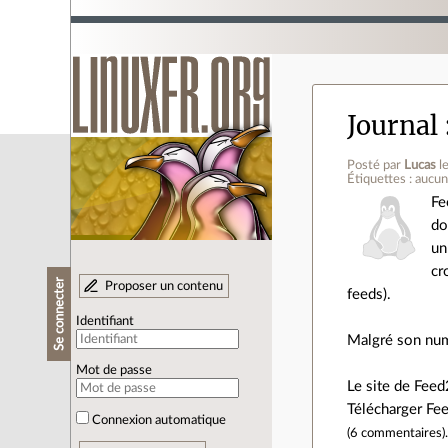
Journal
Posté par
Lucas
l
Étiquettes : aucu
Fe
do
un
cr
Se connecter
Proposer un contenu
feeds).
Identifiant
Malgré son numé
Mot de passe
Le site de Fee
Télécharger Fe
Connexion automatique
(
6 commentaires
)