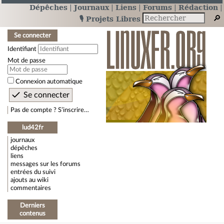
Dépêches
Journaux
Liens
Forums
Rédaction
🎙️ Projets Libres
Se connecter
Identifiant
Mot de passe
Connexion automatique
Pas de compte ? S’inscrire…
lud42fr
journaux
dépêches
liens
messages sur les forums
entrées du suivi
ajouts au wiki
commentaires
Derniers
contenus