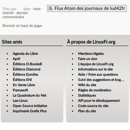
Flux Atom des journaux de lud42fr
Trier par :
date
note
intérêt
dernier
commentaire
Revenir en haut de page
Sites amis
À propos de LinuxFr.org
Agenda du Libre
Mentions légales
April
Faire un don
Éditions D-BookeR
L’équipe de LinuxFr.org
Éditions Diamond
Informations sur le site
Éditions Eyrolles
Aide / Foire aux questions
Éditions ENI
Suivi des suggestions et bogues
En Vente Libre
Wiki du site
Framasoft
Règles de modération
La Quadrature du Net
Statistiques
Lea-Linux
API pour le développement
Open Source Initiative
Code source du site
Imprimerie Grafik Plus
Plan du site