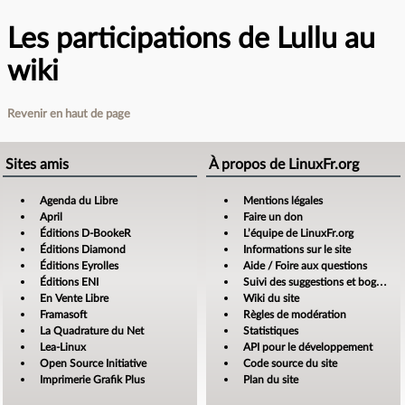
Les participations de Lullu au
wiki
Revenir en haut de page
Sites amis
À propos de LinuxFr.org
Agenda du Libre
Mentions légales
April
Faire un don
Éditions D-BookeR
L’équipe de LinuxFr.org
Éditions Diamond
Informations sur le site
Éditions Eyrolles
Aide / Foire aux questions
Éditions ENI
Suivi des suggestions et bogues
En Vente Libre
Wiki du site
Framasoft
Règles de modération
La Quadrature du Net
Statistiques
Lea-Linux
API pour le développement
Open Source Initiative
Code source du site
Imprimerie Grafik Plus
Plan du site