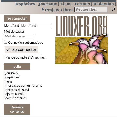
Dépêches
Journaux
Liens
Forums
Rédaction
🎙️ Projets Libres
Se connecter
Identifiant
Mot de passe
Connexion automatique
Pas de compte ? S’inscrire…
Lullu
journaux
dépêches
liens
messages sur les forums
entrées du suivi
ajouts au wiki
commentaires
Derniers
contenus