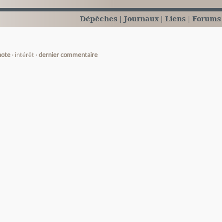
Dépêches
Journaux
Liens
Forums
note
intérêt
dernier commentaire
e