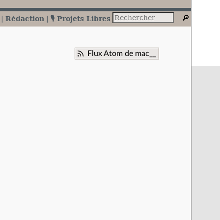
Rédaction
🎙️ Projets Libres
Flux Atom de mac__