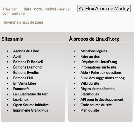
Flux Atom de Maddy
Trier par :
date
note
intérêt
dernier
commentaire
Revenir en haut de page
Sites amis
À propos de LinuxFr.org
Agenda du Libre
Mentions légales
April
Faire un don
Éditions D-BookeR
L’équipe de LinuxFr.org
Éditions Diamond
Informations sur le site
Éditions Eyrolles
Aide / Foire aux questions
Éditions ENI
Suivi des suggestions et bogues
En Vente Libre
Wiki du site
Framasoft
Règles de modération
La Quadrature du Net
Statistiques
Lea-Linux
API pour le développement
Open Source Initiative
Code source du site
Imprimerie Grafik Plus
Plan du site