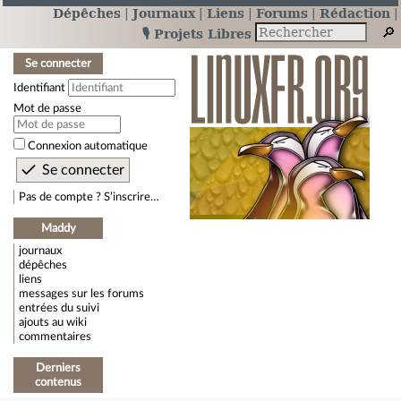
Dépêches
Journaux
Liens
Forums
Rédaction
🎙️ Projets Libres
Se connecter
Identifiant
Mot de passe
Connexion automatique
Pas de compte ? S’inscrire…
Maddy
journaux
dépêches
liens
messages sur les forums
entrées du suivi
ajouts au wiki
commentaires
Derniers
contenus