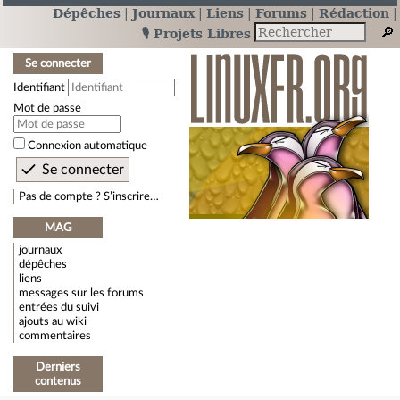
Dépêches
Journaux
Liens
Forums
Rédaction
🎙️ Projets Libres
Se connecter
Identifiant
Mot de passe
Connexion automatique
Pas de compte ? S’inscrire…
MAG
journaux
dépêches
liens
messages sur les forums
entrées du suivi
ajouts au wiki
commentaires
Derniers
contenus