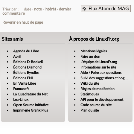
Flux Atom de MAG
Trier par :
date
note
intérêt
dernier
commentaire
Revenir en haut de page
Sites amis
À propos de LinuxFr.org
Agenda du Libre
Mentions légales
April
Faire un don
Éditions D-BookeR
L’équipe de LinuxFr.org
Éditions Diamond
Informations sur le site
Éditions Eyrolles
Aide / Foire aux questions
Éditions ENI
Suivi des suggestions et bogues
En Vente Libre
Wiki du site
Framasoft
Règles de modération
La Quadrature du Net
Statistiques
Lea-Linux
API pour le développement
Open Source Initiative
Code source du site
Imprimerie Grafik Plus
Plan du site