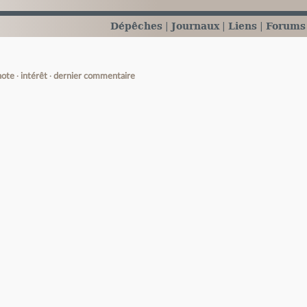
Dépêches
Journaux
Liens
Forums
note
intérêt
dernier commentaire
e