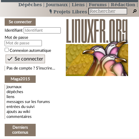
Dépêches
Journaux
Liens
Forums
Rédaction
🎙️ Projets Libres
Se connecter
Identifiant
Mot de passe
Connexion automatique
Pas de compte ? S’inscrire…
Maga2015
journaux
dépêches
liens
messages sur les forums
entrées du suivi
ajouts au wiki
commentaires
Derniers
contenus