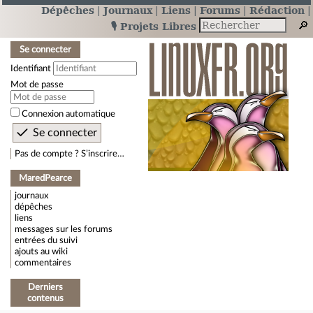
Dépêches
Journaux
Liens
Forums
Rédaction
🎙️ Projets Libres
Se connecter
Identifiant
Mot de passe
Connexion automatique
Pas de compte ? S’inscrire…
MaredPearce
journaux
dépêches
liens
messages sur les forums
entrées du suivi
ajouts au wiki
commentaires
Derniers
contenus