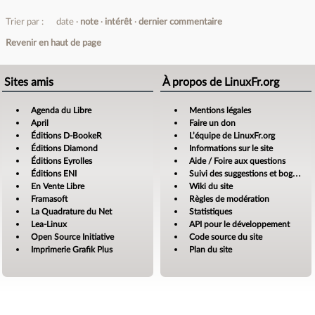
Trier par :
date
note
intérêt
dernier commentaire
Revenir en haut de page
Sites amis
À propos de LinuxFr.org
Agenda du Libre
Mentions légales
April
Faire un don
Éditions D-BookeR
L’équipe de LinuxFr.org
Éditions Diamond
Informations sur le site
Éditions Eyrolles
Aide / Foire aux questions
Éditions ENI
Suivi des suggestions et bogues
En Vente Libre
Wiki du site
Framasoft
Règles de modération
La Quadrature du Net
Statistiques
Lea-Linux
API pour le développement
Open Source Initiative
Code source du site
Imprimerie Grafik Plus
Plan du site