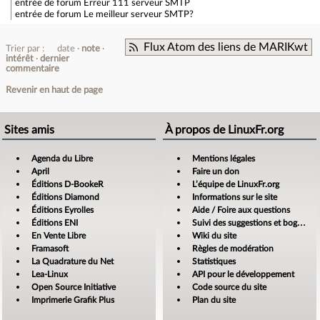
entrée de forum
Erreur 111 serveur SMTP
entrée de forum
Le meilleur serveur SMTP?
Flux Atom des liens de MARIKwt
Trier par :
date
note
intérêt
dernier
commentaire
Revenir en haut de page
Sites amis
À propos de LinuxFr.org
Agenda du Libre
Mentions légales
April
Faire un don
Éditions D-BookeR
L’équipe de LinuxFr.org
Éditions Diamond
Informations sur le site
Éditions Eyrolles
Aide / Foire aux questions
Éditions ENI
Suivi des suggestions et bogues
En Vente Libre
Wiki du site
Framasoft
Règles de modération
La Quadrature du Net
Statistiques
Lea-Linux
API pour le développement
Open Source Initiative
Code source du site
Imprimerie Grafik Plus
Plan du site