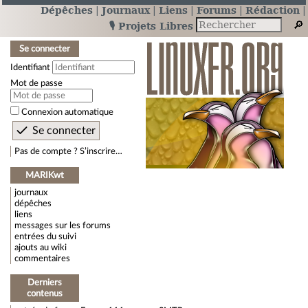
Dépêches
Journaux
Liens
Forums
Rédaction
🎙️ Projets Libres
Se connecter
Identifiant
Mot de passe
Connexion automatique
Pas de compte ? S’inscrire…
MARIKwt
journaux
dépêches
liens
messages sur les forums
entrées du suivi
ajouts au wiki
commentaires
Derniers
contenus