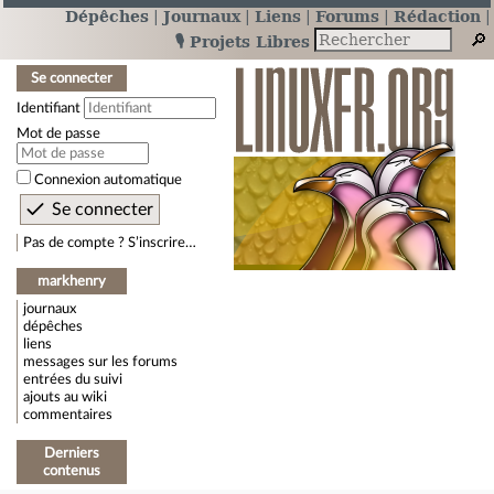
Dépêches
Journaux
Liens
Forums
Rédaction
🎙️ Projets Libres
Se connecter
Identifiant
Mot de passe
Connexion automatique
Pas de compte ? S’inscrire…
markhenry
journaux
dépêches
liens
messages sur les forums
entrées du suivi
ajouts au wiki
commentaires
Derniers
contenus