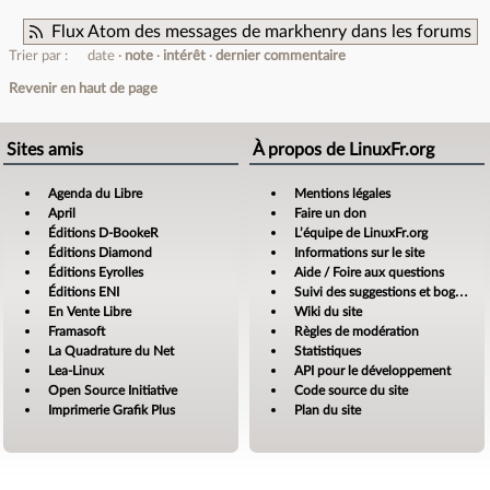
Flux Atom des messages de markhenry dans les forums
Trier par :
date
note
intérêt
dernier commentaire
Revenir en haut de page
Sites amis
À propos de LinuxFr.org
Agenda du Libre
Mentions légales
April
Faire un don
Éditions D-BookeR
L’équipe de LinuxFr.org
Éditions Diamond
Informations sur le site
Éditions Eyrolles
Aide / Foire aux questions
Éditions ENI
Suivi des suggestions et bogues
En Vente Libre
Wiki du site
Framasoft
Règles de modération
La Quadrature du Net
Statistiques
Lea-Linux
API pour le développement
Open Source Initiative
Code source du site
Imprimerie Grafik Plus
Plan du site