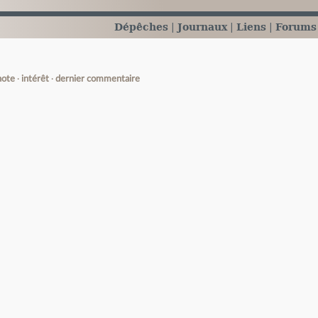
Dépêches
Journaux
Liens
Forums
note
intérêt
dernier commentaire
e