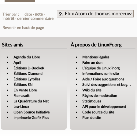
Flux Atom de thomas moreeuw
Trier par :
date
note
intérêt
dernier commentaire
Revenir en haut de page
Sites amis
À propos de LinuxFr.org
Agenda du Libre
Mentions légales
April
Faire un don
Éditions D-BookeR
L’équipe de LinuxFr.org
Éditions Diamond
Informations sur le site
Éditions Eyrolles
Aide / Foire aux questions
Éditions ENI
Suivi des suggestions et bogues
En Vente Libre
Wiki du site
Framasoft
Règles de modération
La Quadrature du Net
Statistiques
Lea-Linux
API pour le développement
Open Source Initiative
Code source du site
Imprimerie Grafik Plus
Plan du site