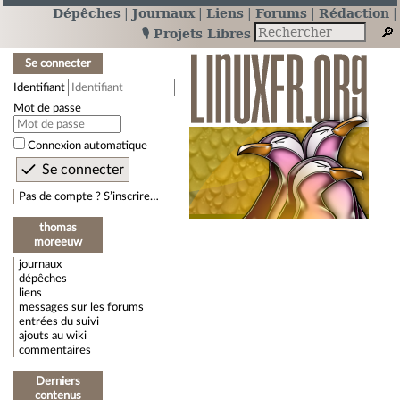
Dépêches
Journaux
Liens
Forums
Rédaction
🎙️ Projets Libres
Se connecter
Identifiant
Mot de passe
Connexion automatique
Pas de compte ? S’inscrire…
thomas
moreeuw
journaux
dépêches
liens
messages sur les forums
entrées du suivi
ajouts au wiki
commentaires
Derniers
contenus