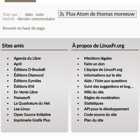
Flux Atom de thomas moreeuw
Trier par :
date
note
intérêt
dernier commentaire
Revenir en haut de page
Sites amis
À propos de LinuxFr.org
Agenda du Libre
Mentions légales
April
Faire un don
Éditions D-BookeR
L’équipe de LinuxFr.org
Éditions Diamond
Informations sur le site
Éditions Eyrolles
Aide / Foire aux questions
Éditions ENI
Suivi des suggestions et bogues
En Vente Libre
Wiki du site
Framasoft
Règles de modération
La Quadrature du Net
Statistiques
Lea-Linux
API pour le développement
Open Source Initiative
Code source du site
Imprimerie Grafik Plus
Plan du site