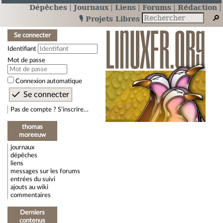
Dépêches
Journaux
Liens
Forums
Rédaction
🎙️ Projets Libres
Se connecter
Identifiant
Mot de passe
Connexion automatique
Pas de compte ? S’inscrire…
thomas
moreeuw
journaux
dépêches
liens
messages sur les forums
entrées du suivi
ajouts au wiki
commentaires
Derniers
contenus