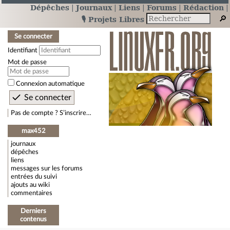
Dépêches
Journaux
Liens
Forums
Rédaction
🎙️ Projets Libres
Se connecter
Identifiant
Mot de passe
Connexion automatique
Pas de compte ? S’inscrire…
max452
journaux
dépêches
liens
messages sur les forums
entrées du suivi
ajouts au wiki
commentaires
Derniers
contenus