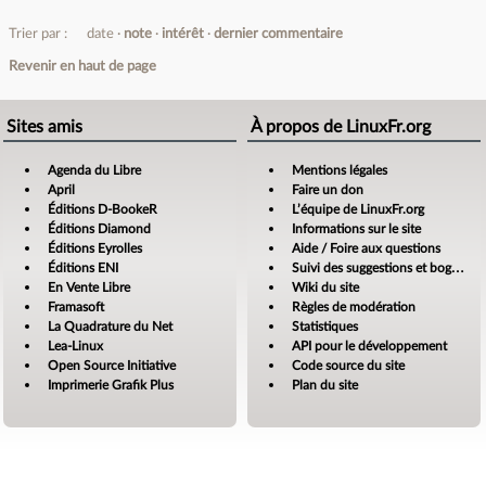
Trier par :
date
note
intérêt
dernier commentaire
Revenir en haut de page
Sites amis
À propos de LinuxFr.org
Agenda du Libre
Mentions légales
April
Faire un don
Éditions D-BookeR
L’équipe de LinuxFr.org
Éditions Diamond
Informations sur le site
Éditions Eyrolles
Aide / Foire aux questions
Éditions ENI
Suivi des suggestions et bogues
En Vente Libre
Wiki du site
Framasoft
Règles de modération
La Quadrature du Net
Statistiques
Lea-Linux
API pour le développement
Open Source Initiative
Code source du site
Imprimerie Grafik Plus
Plan du site