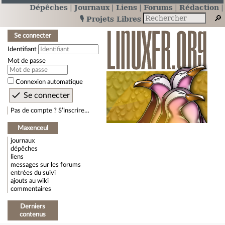
Dépêches
Journaux
Liens
Forums
Rédaction
🎙️ Projets Libres
Se connecter
Identifiant
Mot de passe
Connexion automatique
Pas de compte ? S’inscrire…
Maxenceul
journaux
dépêches
liens
messages sur les forums
entrées du suivi
ajouts au wiki
commentaires
Derniers
contenus