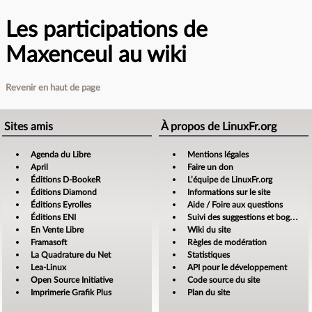
Les participations de
Maxenceul au wiki
Revenir en haut de page
Sites amis
À propos de LinuxFr.org
Agenda du Libre
Mentions légales
April
Faire un don
Éditions D-BookeR
L’équipe de LinuxFr.org
Éditions Diamond
Informations sur le site
Éditions Eyrolles
Aide / Foire aux questions
Éditions ENI
Suivi des suggestions et bogues
En Vente Libre
Wiki du site
Framasoft
Règles de modération
La Quadrature du Net
Statistiques
Lea-Linux
API pour le développement
Open Source Initiative
Code source du site
Imprimerie Grafik Plus
Plan du site