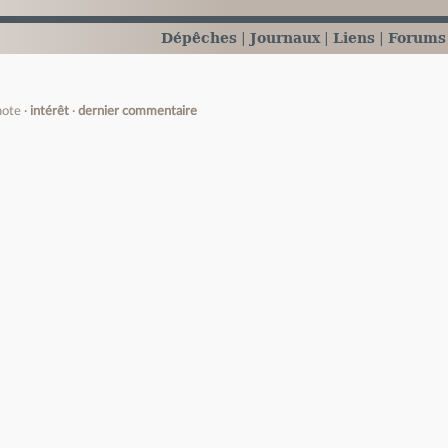
Dépêches
Journaux
Liens
Forums
note
intérêt
dernier commentaire
e