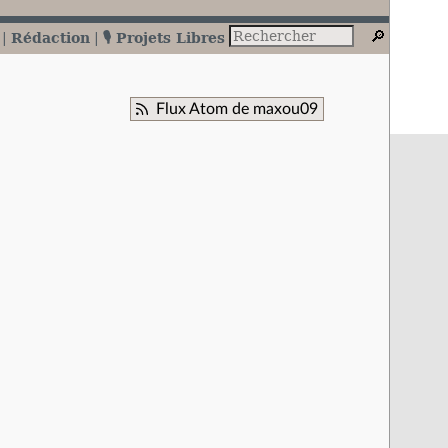
Rédaction
🎙️ Projets Libres
Flux Atom de maxou09