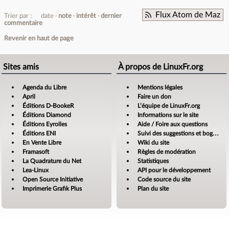
Flux Atom de Maz
Trier par :
date
note
intérêt
dernier
commentaire
Revenir en haut de page
Sites amis
À propos de LinuxFr.org
Agenda du Libre
Mentions légales
April
Faire un don
Éditions D-BookeR
L’équipe de LinuxFr.org
Éditions Diamond
Informations sur le site
Éditions Eyrolles
Aide / Foire aux questions
Éditions ENI
Suivi des suggestions et bogues
En Vente Libre
Wiki du site
Framasoft
Règles de modération
La Quadrature du Net
Statistiques
Lea-Linux
API pour le développement
Open Source Initiative
Code source du site
Imprimerie Grafik Plus
Plan du site