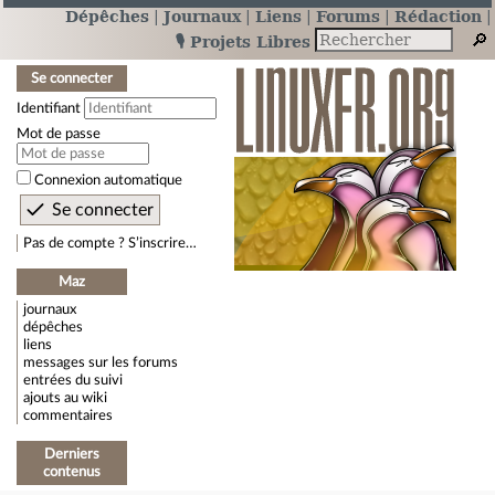
Dépêches
Journaux
Liens
Forums
Rédaction
🎙️ Projets Libres
Se connecter
Identifiant
Mot de passe
Connexion automatique
Pas de compte ? S’inscrire…
Maz
journaux
dépêches
liens
messages sur les forums
entrées du suivi
ajouts au wiki
commentaires
Derniers
contenus