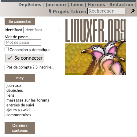
Dépêches
Journaux
Liens
Forums
Rédaction
🎙️ Projets Libres
Se connecter
Identifiant
Mot de passe
Connexion automatique
Pas de compte ? S’inscrire…
mcy
journaux
dépêches
liens
messages sur les forums
entrées du suivi
ajouts au wiki
commentaires
Derniers
contenus