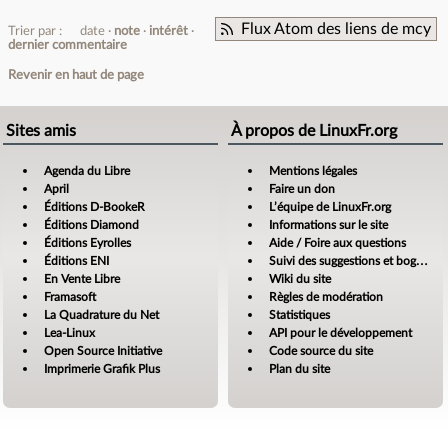
Flux Atom des liens de mcy
Trier par :
date
note
intérêt
dernier commentaire
Revenir en haut de page
Sites amis
À propos de LinuxFr.org
Agenda du Libre
Mentions légales
April
Faire un don
Éditions D-BookeR
L’équipe de LinuxFr.org
Éditions Diamond
Informations sur le site
Éditions Eyrolles
Aide / Foire aux questions
Éditions ENI
Suivi des suggestions et bogues
En Vente Libre
Wiki du site
Framasoft
Règles de modération
La Quadrature du Net
Statistiques
Lea-Linux
API pour le développement
Open Source Initiative
Code source du site
Imprimerie Grafik Plus
Plan du site