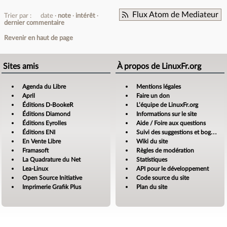
Flux Atom de Mediateur
Trier par :
date
note
intérêt
dernier commentaire
Revenir en haut de page
Sites amis
À propos de LinuxFr.org
Agenda du Libre
Mentions légales
April
Faire un don
Éditions D-BookeR
L’équipe de LinuxFr.org
Éditions Diamond
Informations sur le site
Éditions Eyrolles
Aide / Foire aux questions
Éditions ENI
Suivi des suggestions et bogues
En Vente Libre
Wiki du site
Framasoft
Règles de modération
La Quadrature du Net
Statistiques
Lea-Linux
API pour le développement
Open Source Initiative
Code source du site
Imprimerie Grafik Plus
Plan du site