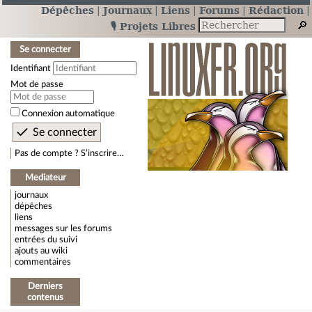
Dépêches
Journaux
Liens
Forums
Rédaction
🎙️ Projets Libres
Se connecter
Identifiant
Mot de passe
Connexion automatique
Pas de compte ? S’inscrire…
Mediateur
journaux
dépêches
liens
messages sur les forums
entrées du suivi
ajouts au wiki
commentaires
Derniers
contenus