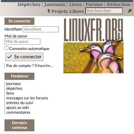
Dépêches
Journaux
Liens
Forums
Rédaction
🎙️ Projets Libres
Se connecter
Identifiant
Mot de passe
Connexion automatique
Pas de compte ? S’inscrire…
Mediateur
journaux
dépêches
liens
messages sur les forums
entrées du suivi
ajouts au wiki
commentaires
Derniers
contenus