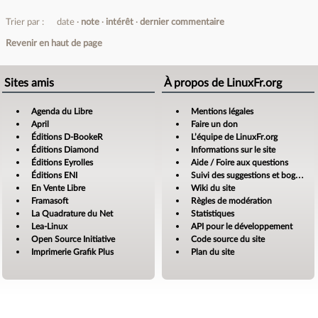
Trier par :
date
note
intérêt
dernier commentaire
Revenir en haut de page
Sites amis
À propos de LinuxFr.org
Agenda du Libre
Mentions légales
April
Faire un don
Éditions D-BookeR
L’équipe de LinuxFr.org
Éditions Diamond
Informations sur le site
Éditions Eyrolles
Aide / Foire aux questions
Éditions ENI
Suivi des suggestions et bogues
En Vente Libre
Wiki du site
Framasoft
Règles de modération
La Quadrature du Net
Statistiques
Lea-Linux
API pour le développement
Open Source Initiative
Code source du site
Imprimerie Grafik Plus
Plan du site