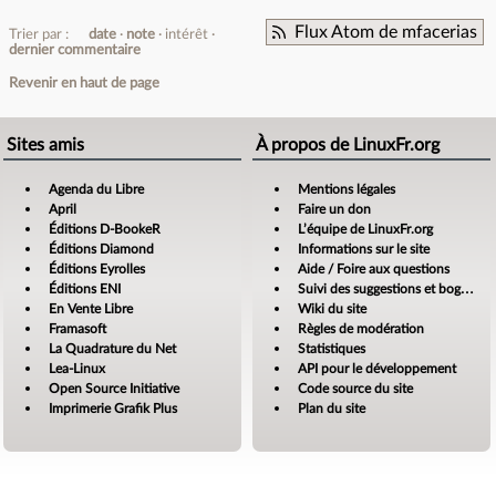
Flux Atom de mfacerias
Trier par :
date
note
intérêt
dernier commentaire
Revenir en haut de page
Sites amis
À propos de LinuxFr.org
Agenda du Libre
Mentions légales
April
Faire un don
Éditions D-BookeR
L’équipe de LinuxFr.org
Éditions Diamond
Informations sur le site
Éditions Eyrolles
Aide / Foire aux questions
Éditions ENI
Suivi des suggestions et bogues
En Vente Libre
Wiki du site
Framasoft
Règles de modération
La Quadrature du Net
Statistiques
Lea-Linux
API pour le développement
Open Source Initiative
Code source du site
Imprimerie Grafik Plus
Plan du site