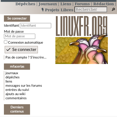
Dépêches
Journaux
Liens
Forums
Rédaction
🎙️ Projets Libres
Se connecter
Identifiant
Mot de passe
Connexion automatique
Pas de compte ? S’inscrire…
mfacerias
journaux
dépêches
liens
messages sur les forums
entrées du suivi
ajouts au wiki
commentaires
Derniers
contenus