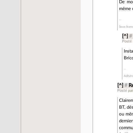
De mon
même o
Sous licen
[^]
#
Posté
Inst
Bric
Adhérer
[^]
#
R
Posté pa
Clairem
BT, dés
ou même
dernie
commun