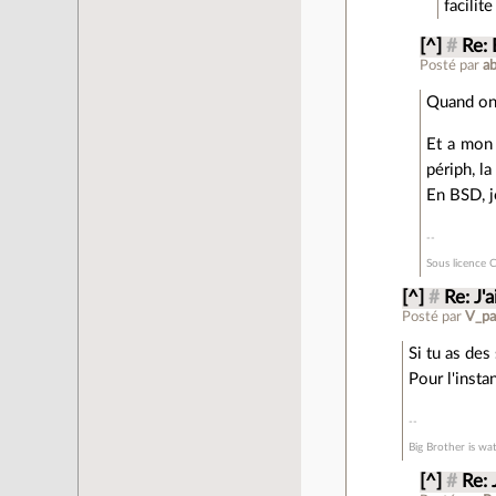
facilit
[^]
#
Re:
Posté par
ab
Quand on
Et a mon 
périph, la
En BSD, j
Sous licence C
[^]
#
Re: J'
Posté par
V_pa
Si tu as des
Pour l'insta
Big Brother is wa
[^]
#
Re: 