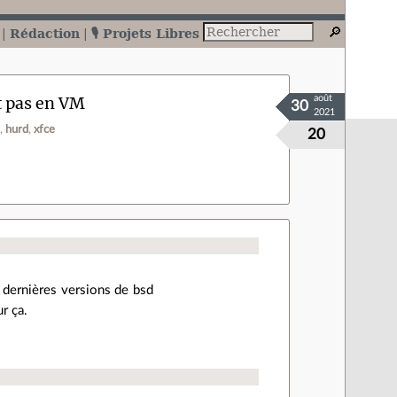
Rédaction
🎙️ Projets Libres
et pas en VM
août
30
2021
n
hurd
xfce
20
s dernières versions de bsd
r ça.