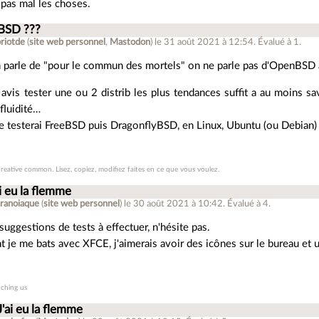
e pas mal les choses.
 BSD ???
riotde
(
site web personnel
,
Mastodon
)
le 31 août 2021 à 12:54
.
Évalué à
1
.
 parle de "pour le commun des mortels" on ne parle pas d'OpenBSD 
avis tester une ou 2 distrib les plus tendances suffit a au moins sa
 fluidité…
e testerai FreeBSD puis DragonflyBSD, en Linux, Ubuntu (ou Debian) 
reative common. Lisez, copiez, modifiez faites en ce que vous voulez.
ai eu la flemme
ranoiaque
(
site web personnel
)
le 30 août 2021 à 10:42
.
Évalué à
4
.
 suggestions de tests à effectuer, n'hésite pas.
nt je me bats avec XFCE, j'aimerais avoir des icônes sur le bureau et 
tching us
J'ai eu la flemme