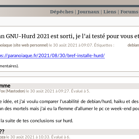
Dépêches
Journaux
Liens
Forums
n GNU-Hurd 2021 est sorti, je l'ai testé pour vous 
noiaque
(
site web personnel
)
le 30 août 2021 à 09:07
.
Étiquettes :
debia
ps://paranoiaque.fr/2021/08/30/bref-installe-hurd/
mentaires
).
lemme
fox
(
Mastodon
)
le 30 août 2021 à 09:27
.
Évalué à
5
.
e idée, et j'ai voulu comparer l'usabilité de debian/hurd, haiku et de
 des mortels mais j'ai eu la flemme d'allumer le pc ce week-end pou
 la suite de tes conclusions sur hurd.
??
oza
le 30 août 2021 à 10:33
.
Évalué à
6
.