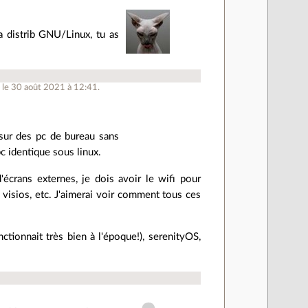
a distrib GNU/Linux, tu as
 le 30 août 2021 à 12:41.
t sur des pc de bureau sans
pc identique sous linux.
'écrans externes, je dois avoir le wifi pour
s visios, etc. J'aimerai voir comment tous ces
ctionnait très bien à l'époque!), serenityOS,