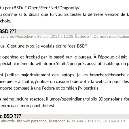
tu par «BSD» ? Open/Free/Net/Dragonfly/ …
u comme si tu disais que tu voulais tester la dernière version de l
choix.
 BSD ???
sychofox
(
Mastodon
)
le 30 août 2021 à 12:38
.
Évalué à
4
.
Dernière modification
us. C'est une typo, je voulais écrire "des BSD".
isé openbsd et freebsd par le passé sur le bureau. À l'époque c'étai
spécial ni même du wifi donc c'était à peu près aussi utilisable qu'un 
t j'utilise majoritairement des laptops, je les branche/débranche d
une pièce à l'autre, j'utilise un casque bluetooth, la webcam pour de
porte comparé à une Fedora et combien j'y perdrais.
s même inclure reactos, illumos/openindiana/triblix (Opensolaris fon
 redox dans mon panel de test!
e: BSD ???
r
abriotde
(
site web personnel
,
Mastodon
)
le 31 août 2021 à 12:56
.
Évalué à
1
.