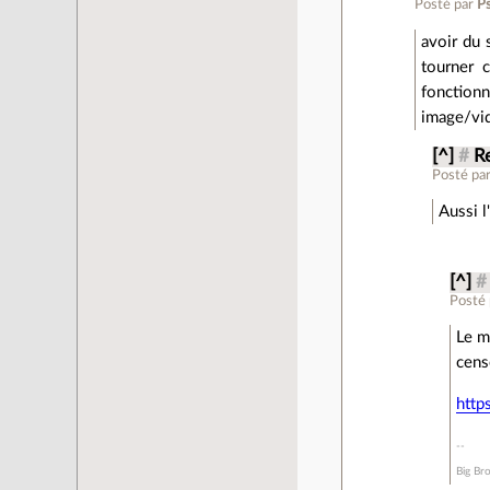
Posté par
P
avoir du 
tourner 
fonction
image/vid
[^]
#
Re
Posté pa
Aussi l
[^]
#
Posté
Le m
cens
http
Big Br