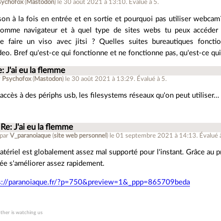
sychofox
(
Mastodon
)
le 30 août 2021 à 13:10
.
Évalué à
5
.
son à la fois en entrée et en sortie et pourquoi pas utiliser webcam
comme navigateur et à quel type de sites webs tu peux accéder (
ne faire un viso avec jitsi ? Quelles suites bureautiques foncti
eo. Bref qu'est-ce qui fonctionne et ne fonctionne pas, qu'est-ce qui
: J'ai eu la flemme
r
Psychofox
(
Mastodon
)
le 30 août 2021 à 13:29
.
Évalué à
5
.
'accès à des périphs usb, les filesystems réseaux qu'on peut utiliser…
Re: J'ai eu la flemme
 par
V_paranoiaque
(
site web personnel
)
le 01 septembre 2021 à 14:13
.
Évalué 
atériel est globalement assez mal supporté pour l'instant. Grâce au p
ée s'améliorer assez rapidement.
s://paranoiaque.fr/?p=750&preview=1&_ppp=865709beda
other is watching us