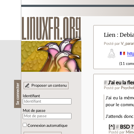
Lien
Debia
Posté par
V_para
htt
(
11 com
#
J'ai eu la f
Se connecter
Proposer un contenu
Posté par
Psycho
Identifiant
J'ai eu la mêm
pour le commun
Mot de passe
J'attends donc
Connexion automatique
[^]
#
BSD ?
Posté par
Mim