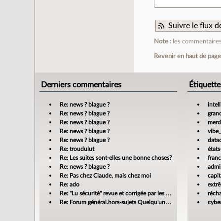
Suivre le flux
Note :
les commentaires 
Revenir en haut de pag
Derniers commentaires
Étiquette
Re: news ? blague ?
intel
Re: news ? blague ?
gran
Re: news ? blague ?
merdi
Re: news ? blague ?
vibe
Re: news ? blague ?
data
Re: troudulut
états
Re: Les suites sont-elles une bonne choses?
fran
Re: news ? blague ?
admin
Re: Pas chez Claude, mais chez moi
capit
Re: ado
extr
Re: "Lu sécurité" revue et corrigée par les banques
réch
Re: Forum général.hors-sujets Quelqu'un a déjà confié sa compta à un cabinet d'expertise comptable en ligne ?
cyber