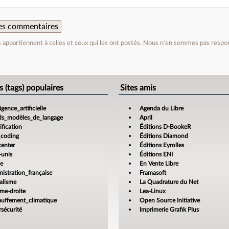
 des commentaires
appartiennent à celles et ceux qui les ont postés. Nous n’en sommes pas respo
e
s (tags) populaires
Sites amis
ligence_artificielle
Agenda du Libre
ds_modèles_de_langage
April
fication
Éditions D-BookeR
_coding
Éditions Diamond
center
Éditions Eyrolles
-unis
Éditions ENI
ce
En Vente Libre
istration_française
Framasoft
alisme
La Quadrature du Net
ême-droite
Lea-Linux
auffement_climatique
Open Source Initiative
sécurité
Imprimerie Grafik Plus