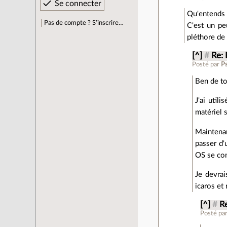
Qu'entends 
Pas de compte ? S’inscrire…
C'est un pe
pléthore de 
[^]
#
Re:
Posté par
P
Ben de to
J'ai util
matériel 
Maintenan
passer d'
OS se com
Je devrai
icaros et
[^]
#
R
Posté pa