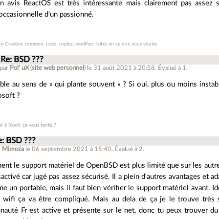
 avis ReactOS est très intéressante mais clairement pas assez st
ccasionnelle d'un passionné.
ce Creative common. Lisez, copiez, modifiez faites en ce que vous voulez.
Re: BSD ???
 par
Pol' uX
(
site web personnel
)
le 31 août 2021 à 20:58
.
Évalué à
1
.
able au sens de « qui plante souvent » ? Si oui, plus ou moins insta
osoft ?
 à l'April, ça vous tente ?
e: BSD ???
r
Mimoza
le 06 septembre 2021 à 15:40
.
Évalué à
2
.
ent le support matériel de OpenBSD est plus limité que sur les autr
activé car jugé pas assez sécurisé. Il a plein d'autres avantages et 
 un portable, mais il faut bien vérifier le support matériel avant. Id
r wifi ça va être compliqué. Mais au dela de ça je le trouve trè
auté Fr est active et présente sur le net, donc tu peux trouver du 