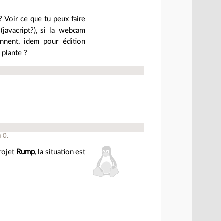
? Voir ce que tu peux faire
javacript?), si la webcam
onnent, idem pour édition
 plante ?
à
0
.
rojet
Rump
, la situation est