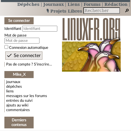
Dépêches
Journaux
Liens
Forums
Rédaction
🎙️ Projets Libres
Se connecter
Identifiant
Mot de passe
Connexion automatique
Pas de compte ? S’inscrire…
Mike_X
journaux
dépêches
liens
messages sur les forums
entrées du suivi
ajouts au wiki
commentaires
Derniers
contenus