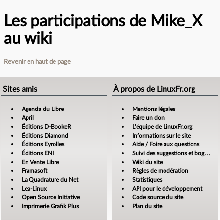
Les participations de Mike_X
au wiki
Revenir en haut de page
Sites amis
À propos de LinuxFr.org
Agenda du Libre
Mentions légales
April
Faire un don
Éditions D-BookeR
L’équipe de LinuxFr.org
Éditions Diamond
Informations sur le site
Éditions Eyrolles
Aide / Foire aux questions
Éditions ENI
Suivi des suggestions et bogues
En Vente Libre
Wiki du site
Framasoft
Règles de modération
La Quadrature du Net
Statistiques
Lea-Linux
API pour le développement
Open Source Initiative
Code source du site
Imprimerie Grafik Plus
Plan du site