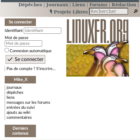
Dépêches
Journaux
Liens
Forums
Rédaction
🎙️ Projets Libres
Se connecter
Identifiant
Mot de passe
Connexion automatique
Pas de compte ? S’inscrire…
Mike_X
journaux
dépêches
liens
messages sur les forums
entrées du suivi
ajouts au wiki
commentaires
Derniers
contenus