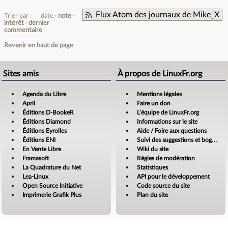
Flux Atom des journaux de Mike_X
Trier par :
date
note
intérêt
dernier
commentaire
Revenir en haut de page
Sites amis
À propos de LinuxFr.org
Agenda du Libre
Mentions légales
April
Faire un don
Éditions D-BookeR
L’équipe de LinuxFr.org
Éditions Diamond
Informations sur le site
Éditions Eyrolles
Aide / Foire aux questions
Éditions ENI
Suivi des suggestions et bogues
En Vente Libre
Wiki du site
Framasoft
Règles de modération
La Quadrature du Net
Statistiques
Lea-Linux
API pour le développement
Open Source Initiative
Code source du site
Imprimerie Grafik Plus
Plan du site