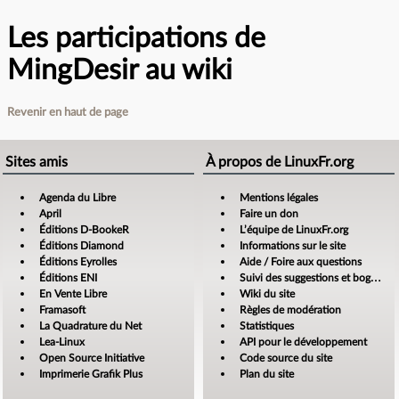
Les participations de
MingDesir au wiki
Revenir en haut de page
Sites amis
À propos de LinuxFr.org
Agenda du Libre
Mentions légales
April
Faire un don
Éditions D-BookeR
L’équipe de LinuxFr.org
Éditions Diamond
Informations sur le site
Éditions Eyrolles
Aide / Foire aux questions
Éditions ENI
Suivi des suggestions et bogues
En Vente Libre
Wiki du site
Framasoft
Règles de modération
La Quadrature du Net
Statistiques
Lea-Linux
API pour le développement
Open Source Initiative
Code source du site
Imprimerie Grafik Plus
Plan du site