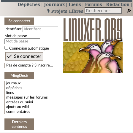
Dépêches
Journaux
Liens
Forums
Rédaction
🎙️ Projets Libres
Se connecter
Identifiant
Mot de passe
Connexion automatique
Pas de compte ? S’inscrire…
MingDesir
journaux
dépêches
liens
messages sur les forums
entrées du suivi
ajouts au wiki
commentaires
Derniers
contenus