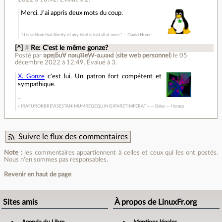
Merci. J'ai appris deux mots du coup.
“It is seldom that liberty of any kind is lost all at once.” ― David Hume
[^]
#
Re: C'est le même gonze?
Posté par
ǝpɐןƃu∀ nǝıɥʇʇɐW-ǝɹɹǝıԀ
(
site web personnel
)
le 05
décembre 2022 à 12:49
.
Évalué à
3
.
X. Gonze
c'est lui. Un patron fort compétent et
sympathique.
« IRAFURORBREVISESTANIMUMREGEQUINISIPARETIMPERAT » — Odes — Horace
Suivre le flux des commentaires
Note :
les commentaires appartiennent à celles et ceux qui les ont postés.
Nous n’en sommes pas responsables.
Revenir en haut de page
Sites amis
À propos de LinuxFr.org