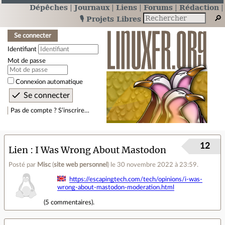
Dépêches
Journaux
Liens
Forums
Rédaction
🎙️ Projets Libres
Se connecter
Identifiant
Mot de passe
Connexion automatique
Pas de compte ? S’inscrire…
12
Lien
I Was Wrong About Mastodon
Posté par
Misc
(
site web personnel
)
le 30 novembre 2022 à 23:59
.
https://escapingtech.com/tech/opinions/i-was-
wrong-about-mastodon-moderation.html
(
5 commentaires
).