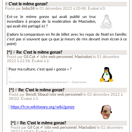
#
C'est le même gonze?
Posté par
bobo38
le 01 décembre 2022 à 20:48
.
Évalué à
0
.
Est-ce le même gonze qui avait publié un truc
incendiare à propos de la modération de Mastodon,
qui avait été partagé ici ?
(j'adore la comparaison en fin de billet avec les repas de Noël en famille;
c'est pas si souvent que ça que je meurs de rire devant mon écran à ce
point)
[^]
#
Re: C'est le même gonze?
Posté par
Gil Cot ✔
(
site web personnel
,
Mastodon
)
le 01 décembre
2022 à 22:58
.
Évalué à
2
.
Pour ma culture, c'est quoi « gonze » ?
“It is seldom that liberty of any kind is lost all at once.” ― David Hume
[^]
#
Re: C'est le même gonze?
Posté par
Benoît Sibaud
(
site web personnel
)
le 02 décembre 2022 à
08:02
.
Évalué à
3
.
https://fr.m.wiktionary.org/wiki/gonze
[^]
#
Re: C'est le même gonze?
Posté par
Gil Cot ✔
(
site web personnel
,
Mastodon
)
le 02 décembre
2022 à 10:42
.
Évalué à
2
.