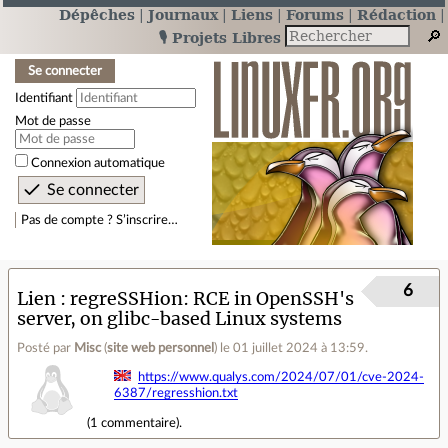
Dépêches
Journaux
Liens
Forums
Rédaction
🎙️ Projets Libres
Se connecter
Identifiant
Mot de passe
Connexion automatique
Pas de compte ? S’inscrire…
6
Lien
regreSSHion: RCE in OpenSSH's
server, on glibc-based Linux systems
Posté par
Misc
(
site web personnel
)
le 01 juillet 2024 à 13:59
.
https://www.qualys.com/2024/07/01/cve-2024-
6387/regresshion.txt
(
1 commentaire
).