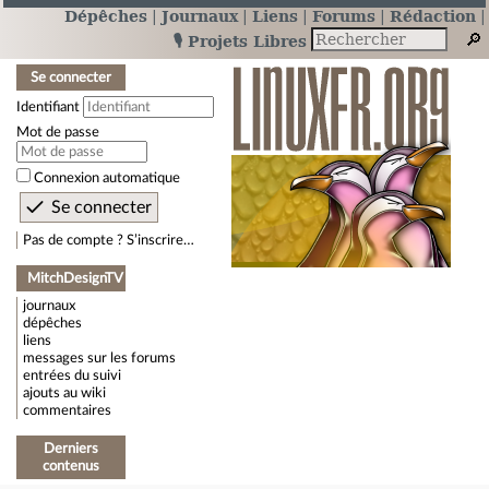
Dépêches
Journaux
Liens
Forums
Rédaction
🎙️ Projets Libres
Se connecter
Identifiant
Mot de passe
Connexion automatique
Pas de compte ? S’inscrire…
MitchDesignTV
journaux
dépêches
liens
messages sur les forums
entrées du suivi
ajouts au wiki
commentaires
Derniers
contenus