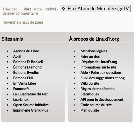
Flux Atom de MitchDesignTV
Trier par :
date
note
intérêt
dernier commentaire
Revenir en haut de page
Sites amis
À propos de LinuxFr.org
Agenda du Libre
Mentions légales
April
Faire un don
Éditions D-BookeR
L’équipe de LinuxFr.org
Éditions Diamond
Informations sur le site
Éditions Eyrolles
Aide / Foire aux questions
Éditions ENI
Suivi des suggestions et bogues
En Vente Libre
Wiki du site
Framasoft
Règles de modération
La Quadrature du Net
Statistiques
Lea-Linux
API pour le développement
Open Source Initiative
Code source du site
Imprimerie Grafik Plus
Plan du site