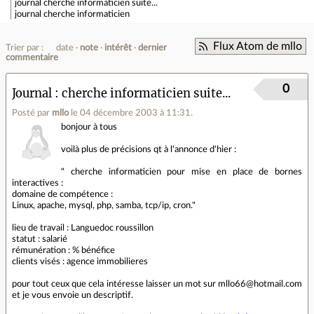
journal
cherche informaticien suite...
journal
cherche informaticien
Flux Atom de mllo
Trier par :
date
note
intérêt
dernier
commentaire
0
Journal
cherche informaticien suite...
Posté par
mllo
le 04 décembre 2003 à 11:31
.
bonjour à tous
voilà plus de précisions qt à l'annonce d'hier :
" cherche informaticien pour mise en place de bornes
interactives :
domaine de compétence :
Linux, apache, mysql, php, samba, tcp/ip, cron."
lieu de travail : Languedoc roussillon
statut : salarié
rémunération : % bénéfice
clients visés : agence immobilieres
pour tout ceux que cela intéresse laisser un mot sur mllo66@hotmail.com
et je vous envoie un descriptif.