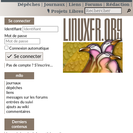
Dépêches
Journaux
Liens
Forums
Rédaction
🎙️ Projets Libres
Se connecter
Identifiant
Mot de passe
Connexion automatique
Pas de compte ? S’inscrire…
mllo
journaux
dépêches
liens
messages sur les forums
entrées du suivi
ajouts au wiki
commentaires
Derniers
contenus