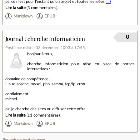
ps: ce n'est pour l'instant qu'un projet et toutes les idées
(…)
Lire la suite
(
3 commentaires
).
Markdown
EPUB
0
Journal
cherche informaticien
Posté par
mllo
le 03 décembre 2003 à 17:45
.
bonjour à tous,
cherche informaticien pour mise en place de bornes
interactives :
domaine de compétence :
Linux, apache, mysql, php, samba, tcp/ip, cron.
cordialement
michel
ps: je cherche des sites où diffuser cette offre.
Lire la suite
(
11 commentaires
).
Markdown
EPUB
Revenir en haut de page