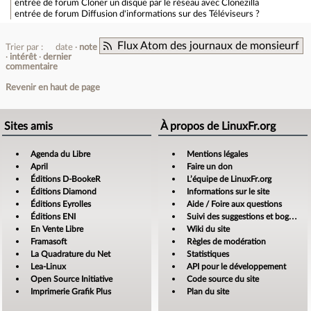
entrée de forum
Cloner un disque par le réseau avec Clonezilla
entrée de forum
Diffusion d'informations sur des Téléviseurs ?
Flux Atom des journaux de monsieurf
Trier par :
date
note
intérêt
dernier
commentaire
Revenir en haut de page
Sites amis
À propos de LinuxFr.org
Agenda du Libre
Mentions légales
April
Faire un don
Éditions D-BookeR
L’équipe de LinuxFr.org
Éditions Diamond
Informations sur le site
Éditions Eyrolles
Aide / Foire aux questions
Éditions ENI
Suivi des suggestions et bogues
En Vente Libre
Wiki du site
Framasoft
Règles de modération
La Quadrature du Net
Statistiques
Lea-Linux
API pour le développement
Open Source Initiative
Code source du site
Imprimerie Grafik Plus
Plan du site