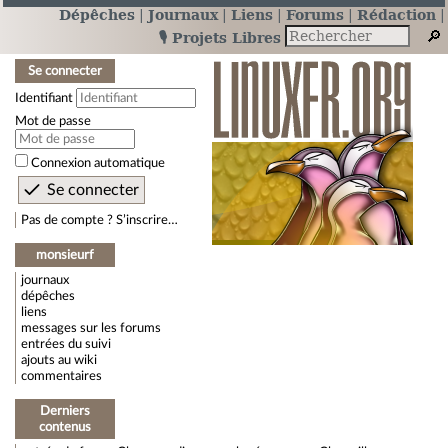
Dépêches
Journaux
Liens
Forums
Rédaction
🎙️ Projets Libres
Se connecter
Identifiant
Mot de passe
Connexion automatique
Pas de compte ? S’inscrire…
monsieurf
journaux
dépêches
liens
messages sur les forums
entrées du suivi
ajouts au wiki
commentaires
Derniers
contenus