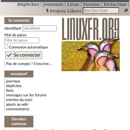
Dépêches
Journaux
Liens
Forums
Rédaction
🎙️ Projets Libres
Se connecter
Identifiant
Mot de passe
Connexion automatique
Pas de compte ? S’inscrire…
monsieurf
journaux
dépêches
liens
messages sur les forums
entrées du suivi
ajouts au wiki
commentaires
Derniers
contenus