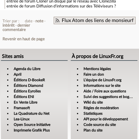
entrée de forum
Cloner un disque par le réseau avec Clonezilla
entrée de forum
Diffusion d'informations sur des Téléviseurs ?
Flux Atom des liens de monsieurf
Trier par :
date
note
intérêt
dernier
commentaire
Revenir en haut de page
Sites amis
À propos de LinuxFr.org
Agenda du Libre
Mentions légales
April
Faire un don
Éditions D-BookeR
L’équipe de LinuxFr.org
Éditions Diamond
Informations sur le site
Éditions Eyrolles
Aide / Foire aux questions
Éditions ENI
Suivi des suggestions et bogues
En Vente Libre
Wiki du site
Framasoft
Règles de modération
La Quadrature du Net
Statistiques
Lea-Linux
API pour le développement
Open Source Initiative
Code source du site
Imprimerie Grafik Plus
Plan du site