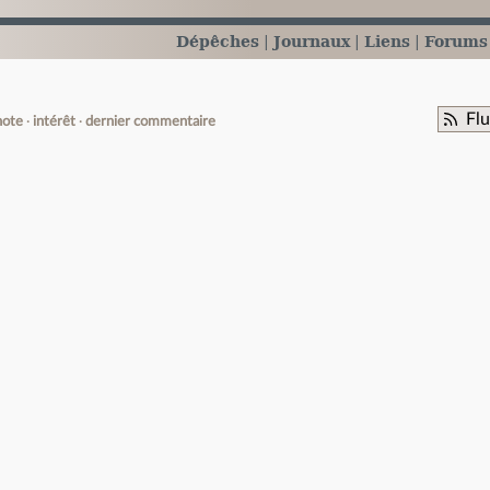
Dépêches
Journaux
Liens
Forums
Fl
note
intérêt
dernier commentaire
e