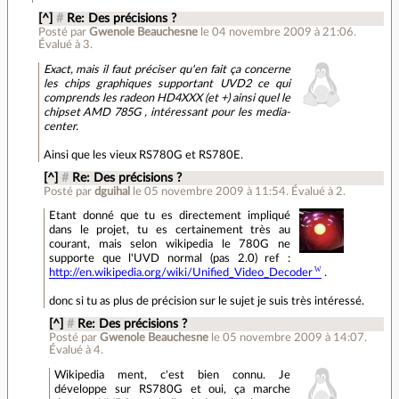
[^]
#
Re: Des précisions ?
Posté par
Gwenole Beauchesne
le 04 novembre 2009 à 21:06
.
Évalué à
3
.
Exact, mais il faut préciser qu'en fait ça concerne
les chips graphiques supportant UVD2 ce qui
comprends les radeon HD4XXX (et +) ainsi quel le
chipset AMD 785G , intéressant pour les media-
center.
Ainsi que les vieux RS780G et RS780E.
[^]
#
Re: Des précisions ?
Posté par
dguihal
le 05 novembre 2009 à 11:54
.
Évalué à
2
.
Etant donné que tu es directement impliqué
dans le projet, tu es certainement très au
courant, mais selon wikipedia le 780G ne
supporte que l'UVD normal (pas 2.0) ref :
http://en.wikipedia.org/wiki/Unified_Video_Decoder
.
donc si tu as plus de précision sur le sujet je suis très intéressé.
[^]
#
Re: Des précisions ?
Posté par
Gwenole Beauchesne
le 05 novembre 2009 à 14:07
.
Évalué à
4
.
Wikipedia ment, c'est bien connu. Je
développe sur RS780G et oui, ça marche