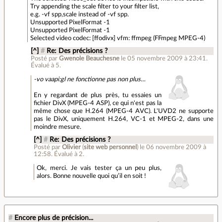
Try appending the scale filter to your filter list,
e.g. -vf spp,scale instead of -vf spp.
Unsupported PixelFormat -1
Unsupported PixelFormat -1
Selected video codec: [ffodivx] vfm: ffmpeg (FFmpeg MPEG-4)
[^]
#
Re: Des précisions ?
Posté par
Gwenole Beauchesne
le 05 novembre 2009 à 23:41
.
Évalué à
5
.
-vo vaapi:gl ne fonctionne pas non plus…
En y regardant de plus près, tu essaies un
fichier DivX (MPEG-4 ASP), ce qui n'est pas la
même chose que H.264 (MPEG-4 AVC). L'UVD2 ne supporte
pas le DivX, uniquement H.264, VC-1 et MPEG-2, dans une
moindre mesure.
[^]
#
Re: Des précisions ?
Posté par
Olivier
(
site web personnel
)
le 06 novembre 2009 à
12:58
.
Évalué à
2
.
Ok, merci. Je vais tester ça un peu plus,
alors. Bonne nouvelle quoi qu’il en soit !
#
Encore plus de précision...