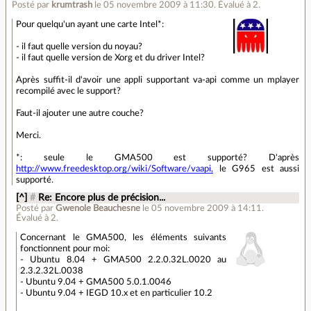
Posté par
krumtrash
le 05 novembre 2009 à 11:30
.
Évalué à
2
.
Pour quelqu'un ayant une carte Intel*:
- il faut quelle version du noyau?
- il faut quelle version de Xorg et du driver Intel?
Après suffit-il d'avoir une appli supportant va-api comme un mplayer
recompilé avec le support?
Faut-il ajouter une autre couche?
Merci.
*: seule le GMA500 est supporté? D'après
http://www.freedesktop.org/wiki/Software/vaapi,
le G965 est aussi
supporté.
[^]
#
Re: Encore plus de précision...
Posté par
Gwenole Beauchesne
le 05 novembre 2009 à 14:11
.
Évalué à
2
.
Concernant le GMA500, les éléments suivants
fonctionnent pour moi:
- Ubuntu 8.04 + GMA500 2.2.0.32L.0020 au
2.3.2.32L.0038
- Ubuntu 9.04 + GMA500 5.0.1.0046
- Ubuntu 9.04 + IEGD 10.x et en particulier 10.2