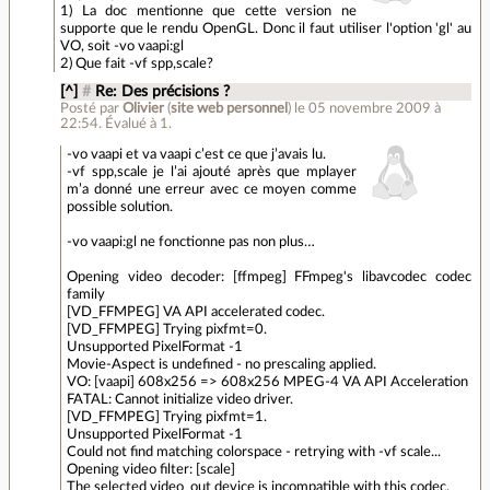
1) La doc mentionne que cette version ne
supporte que le rendu OpenGL. Donc il faut utiliser l'option 'gl' au
VO, soit -vo vaapi:gl
2) Que fait -vf spp,scale?
[^]
#
Re: Des précisions ?
Posté par
Olivier
(
site web personnel
)
le 05 novembre 2009 à
22:54
.
Évalué à
1
.
-vo vaapi et va vaapi c’est ce que j’avais lu.
-vf spp,scale je l’ai ajouté après que mplayer
m’a donné une erreur avec ce moyen comme
possible solution.
-vo vaapi:gl ne fonctionne pas non plus…
Opening video decoder: [ffmpeg] FFmpeg's libavcodec codec
family
[VD_FFMPEG] VA API accelerated codec.
[VD_FFMPEG] Trying pixfmt=0.
Unsupported PixelFormat -1
Movie-Aspect is undefined - no prescaling applied.
VO: [vaapi] 608x256 => 608x256 MPEG-4 VA API Acceleration
FATAL: Cannot initialize video driver.
[VD_FFMPEG] Trying pixfmt=1.
Unsupported PixelFormat -1
Could not find matching colorspace - retrying with -vf scale...
Opening video filter: [scale]
The selected video_out device is incompatible with this codec.