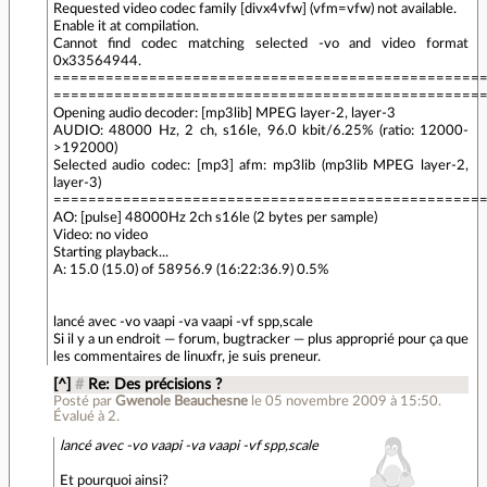
Requested video codec family [divx4vfw] (vfm=vfw) not available.
Enable it at compilation.
Cannot find codec matching selected -vo and video format
0x33564944.
=================================================
=================================================
Opening audio decoder: [mp3lib] MPEG layer-2, layer-3
AUDIO: 48000 Hz, 2 ch, s16le, 96.0 kbit/6.25% (ratio: 12000-
>192000)
Selected audio codec: [mp3] afm: mp3lib (mp3lib MPEG layer-2,
layer-3)
=================================================
AO: [pulse] 48000Hz 2ch s16le (2 bytes per sample)
Video: no video
Starting playback...
A: 15.0 (15.0) of 58956.9 (16:22:36.9) 0.5%
lancé avec -vo vaapi -va vaapi -vf spp,scale
Si il y a un endroit — forum, bugtracker — plus approprié pour ça que
les commentaires de linuxfr, je suis preneur.
[^]
#
Re: Des précisions ?
Posté par
Gwenole Beauchesne
le 05 novembre 2009 à 15:50
.
Évalué à
2
.
lancé avec -vo vaapi -va vaapi -vf spp,scale
Et pourquoi ainsi?