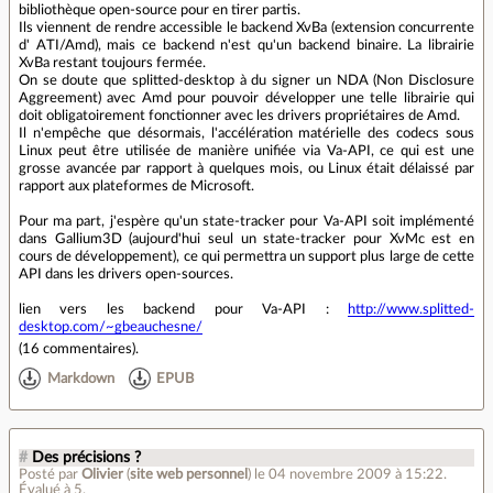
bibliothèque open-source pour en tirer partis.
Ils viennent de rendre accessible le backend XvBa (extension concurrente
d' ATI/Amd), mais ce backend n'est qu'un backend binaire. La librairie
XvBa restant toujours fermée.
On se doute que splitted-desktop à du signer un NDA (Non Disclosure
Aggreement) avec Amd pour pouvoir développer une telle librairie qui
doit obligatoirement fonctionner avec les drivers propriétaires de Amd.
Il n'empêche que désormais, l'accélération matérielle des codecs sous
Linux peut être utilisée de manière unifiée via Va-API, ce qui est une
grosse avancée par rapport à quelques mois, ou Linux était délaissé par
rapport aux plateformes de Microsoft.
Pour ma part, j'espère qu'un state-tracker pour Va-API soit implémenté
dans Gallium3D (aujourd'hui seul un state-tracker pour XvMc est en
cours de développement), ce qui permettra un support plus large de cette
API dans les drivers open-sources.
lien vers les backend pour Va-API :
http://www.splitted-
desktop.com/~gbeauchesne/
(
16 commentaires
).
Markdown
EPUB
#
Des précisions ?
Posté par
Olivier
(
site web personnel
)
le 04 novembre 2009 à 15:22
.
Évalué à
5
.