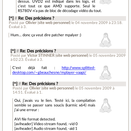
dessus. UVD2 est indiqué dans les logs, et
c'est tout ce que AMD supporte. Seul le
RS780V n'a pas de bloc de décodage vidéo du tout.
[^]
#
Re: Des précisions ?
Posté par
Olivier
(
site web personnel
)
le 04 novembre 2009 à 23:18
.
Évalué à
3
.
Hum… donc ça veut dire patcher mpalyer :)
[^]
#
Re: Des précisions ?
Posté par
Victor STINNER
(
site web personnel
)
le 05 novembre 2009
à 02:23
.
Évalué à
3
.
C'est déjà fait :
http://www.splitted-
desktop.com/~gbeauchesne/mplayer-vaapi/
[^]
#
Re: Des précisions ?
Posté par
Olivier
(
site web personnel
)
le 05 novembre 2009 à
14:51
.
Évalué à
1
.
Oui, j’avais vu le lien. Testé ici, la compilation
semble se passer sans soucis (karmic x64) mais
j’ai une erreur :
AVI file format detected.
[aviheader] Video stream found, -vid 0
[aviheader] Audio stream found, -aid 1