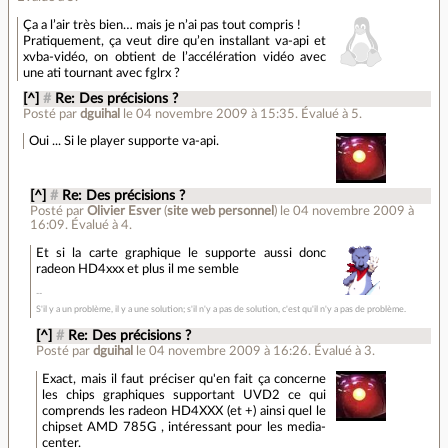
Ça a l’air très bien… mais je n’ai pas tout compris !
Pratiquement, ça veut dire qu’en installant va-api et
xvba-vidéo, on obtient de l’accélération vidéo avec
une ati tournant avec fglrx ?
[^]
#
Re: Des précisions ?
Posté par
dguihal
le 04 novembre 2009 à 15:35
.
Évalué à
5
.
Oui ... Si le player supporte va-api.
[^]
#
Re: Des précisions ?
Posté par
Olivier Esver
(
site web personnel
)
le 04 novembre 2009 à
16:09
.
Évalué à
4
.
Et si la carte graphique le supporte aussi donc
radeon HD4xxx et plus il me semble
S'il y a un problème, il y a une solution; s'il n'y a pas de solution, c'est qu'il n'y a pas de problème.
[^]
#
Re: Des précisions ?
Posté par
dguihal
le 04 novembre 2009 à 16:26
.
Évalué à
3
.
Exact, mais il faut préciser qu'en fait ça concerne
les chips graphiques supportant UVD2 ce qui
comprends les radeon HD4XXX (et +) ainsi quel le
chipset AMD 785G , intéressant pour les media-
center.