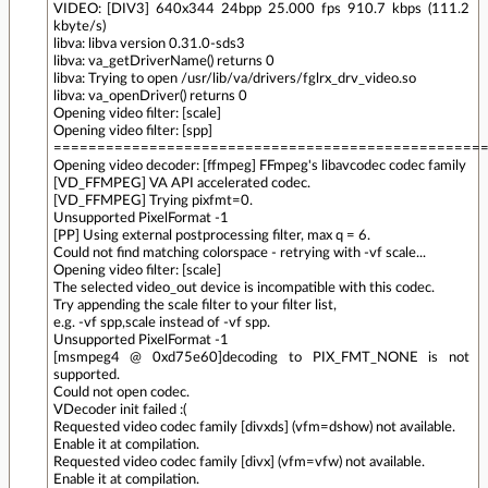
VIDEO: [DIV3] 640x344 24bpp 25.000 fps 910.7 kbps (111.2
kbyte/s)
libva: libva version 0.31.0-sds3
libva: va_getDriverName() returns 0
libva: Trying to open /usr/lib/va/drivers/fglrx_drv_video.so
libva: va_openDriver() returns 0
Opening video filter: [scale]
Opening video filter: [spp]
=================================================
Opening video decoder: [ffmpeg] FFmpeg's libavcodec codec family
[VD_FFMPEG] VA API accelerated codec.
[VD_FFMPEG] Trying pixfmt=0.
Unsupported PixelFormat -1
[PP] Using external postprocessing filter, max q = 6.
Could not find matching colorspace - retrying with -vf scale...
Opening video filter: [scale]
The selected video_out device is incompatible with this codec.
Try appending the scale filter to your filter list,
e.g. -vf spp,scale instead of -vf spp.
Unsupported PixelFormat -1
[msmpeg4 @ 0xd75e60]decoding to PIX_FMT_NONE is not
supported.
Could not open codec.
VDecoder init failed :(
Requested video codec family [divxds] (vfm=dshow) not available.
Enable it at compilation.
Requested video codec family [divx] (vfm=vfw) not available.
Enable it at compilation.