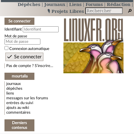
Dépêches
Journaux
Liens
Forums
Rédaction
🎙️ Projets Libres
Se connecter
Identifiant
Mot de passe
Connexion automatique
Pas de compte ? S’inscrire…
mourtalla
journaux
dépêches
liens
messages sur les forums
entrées du suivi
ajouts au wiki
commentaires
Derniers
contenus