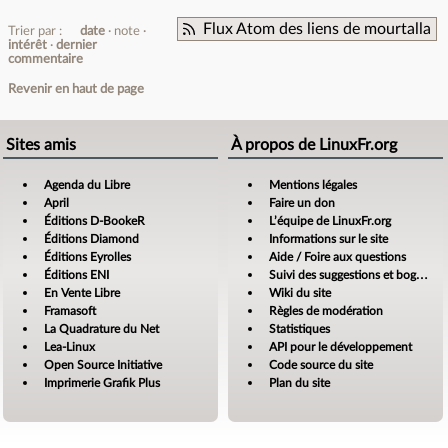
Flux Atom des liens de mourtalla
Trier par :
date
note
intérêt
dernier
commentaire
Revenir en haut de page
Sites amis
À propos de LinuxFr.org
Agenda du Libre
Mentions légales
April
Faire un don
Éditions D-BookeR
L’équipe de LinuxFr.org
Éditions Diamond
Informations sur le site
Éditions Eyrolles
Aide / Foire aux questions
Éditions ENI
Suivi des suggestions et bogues
En Vente Libre
Wiki du site
Framasoft
Règles de modération
La Quadrature du Net
Statistiques
Lea-Linux
API pour le développement
Open Source Initiative
Code source du site
Imprimerie Grafik Plus
Plan du site