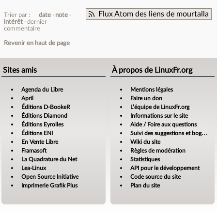
Flux Atom des liens de mourtalla
Trier par :
date
note
intérêt
dernier
commentaire
Revenir en haut de page
Sites amis
À propos de LinuxFr.org
Agenda du Libre
Mentions légales
April
Faire un don
Éditions D-BookeR
L’équipe de LinuxFr.org
Éditions Diamond
Informations sur le site
Éditions Eyrolles
Aide / Foire aux questions
Éditions ENI
Suivi des suggestions et bogues
En Vente Libre
Wiki du site
Framasoft
Règles de modération
La Quadrature du Net
Statistiques
Lea-Linux
API pour le développement
Open Source Initiative
Code source du site
Imprimerie Grafik Plus
Plan du site