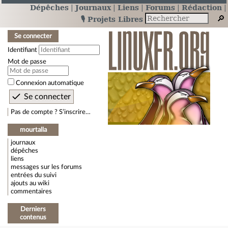
Dépêches
Journaux
Liens
Forums
Rédaction
🎙️ Projets Libres
Se connecter
Identifiant
Mot de passe
Connexion automatique
Pas de compte ? S’inscrire…
mourtalla
journaux
dépêches
liens
messages sur les forums
entrées du suivi
ajouts au wiki
commentaires
Derniers
contenus