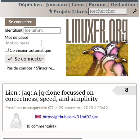
Dépêches
Journaux
Liens
Forums
Rédaction
🎙️ Projets Libres
Se connecter
Identifiant
Mot de passe
Connexion automatique
Pas de compte ? S’inscrire…
8
Lien
Jaq: A jq clone focussed on
correctness, speed, and simplicity
Posté par
mousquetaire G2
le 29 novembre 2023 à 23:42
.
https://github.com/01mf02/jaq
(
0 commentaire
).