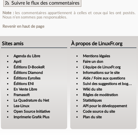
Suivre le flux des commentaires
Note :
les commentaires appartiennent à celles et ceux qui les ont postés.
Nous n’en sommes pas responsables.
Revenir en haut de page
Sites amis
À propos de LinuxFr.org
Agenda du Libre
Mentions légales
April
Faire un don
Éditions D-BookeR
L’équipe de LinuxFr.org
Éditions Diamond
Informations sur le site
Éditions Eyrolles
Aide / Foire aux questions
Éditions ENI
Suivi des suggestions et bogues
En Vente Libre
Wiki du site
Framasoft
Règles de modération
La Quadrature du Net
Statistiques
Lea-Linux
API pour le développement
Open Source Initiative
Code source du site
Imprimerie Grafik Plus
Plan du site