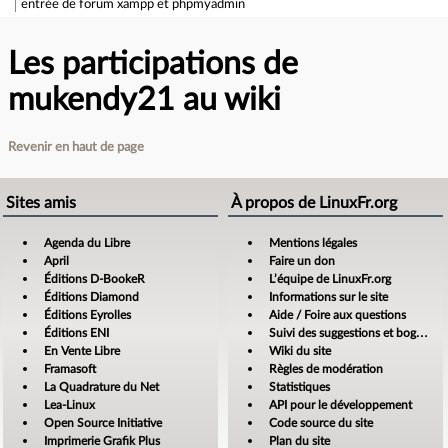
entrée de forum
xampp et phpmyadmin
Les participations de
mukendy21 au wiki
Revenir en haut de page
Sites amis
À propos de LinuxFr.org
Agenda du Libre
Mentions légales
April
Faire un don
Éditions D-BookeR
L’équipe de LinuxFr.org
Éditions Diamond
Informations sur le site
Éditions Eyrolles
Aide / Foire aux questions
Éditions ENI
Suivi des suggestions et bogues
En Vente Libre
Wiki du site
Framasoft
Règles de modération
La Quadrature du Net
Statistiques
Lea-Linux
API pour le développement
Open Source Initiative
Code source du site
Imprimerie Grafik Plus
Plan du site