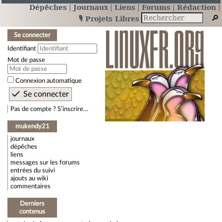
Dépêches
Journaux
Liens
Forums
Rédaction
🎙️ Projets Libres
Se connecter
Identifiant
Mot de passe
Connexion automatique
Pas de compte ? S’inscrire…
mukendy21
journaux
dépêches
liens
messages sur les forums
entrées du suivi
ajouts au wiki
commentaires
Derniers
contenus