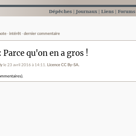
Dépêches
Journaux
Liens
Forums
note
intérêt
dernier commentaire
Parce qu'on en a gros !
dy
le 23 avril 2016 à 14:11
.
Licence CC By‑SA.
ommentaires
).
e