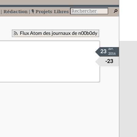
Rédaction
🎙️ Projets Libres
Flux Atom des journaux de n00b0dy
avr.
23
2016
-23